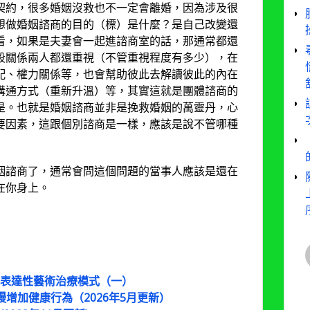
契約，很多婚姻沒救也不一定會離婚，因為涉及很
想做婚姻諮商的目的（標）是什麼？是自己改變還
看，如果是夫妻會一起進諮商室的話，那通常都還
段關係兩人都還重視（不管重視程度有多少），在
配、權力關係等，也會幫助彼此去解讀彼此的內在
溝通方式（重新升溫）等，其實這就是團體諮商的
是。也就是婚姻諮商並非是挽救婚姻的萬靈丹，心
要因素，這跟個別諮商是一樣，應該是說不管哪種
姻諮商了，通常會問這個問題的當事人應該是還在
在你身上。
表達性藝術治療模式（一）
慢慢增加健康行為（2026年5月更新）