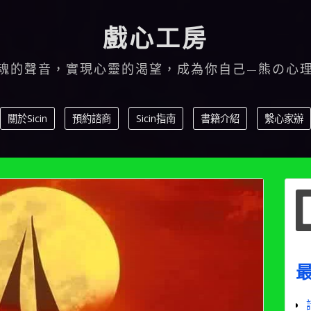
戲心工房
魂的聲音，實現心靈的渴望，成為你自己—熊の心
關於Sicin
預約諮商
Sicin指南
書籍介紹
繫心家辦
S
f