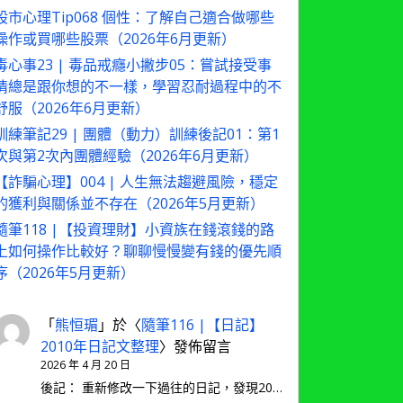
股市心理Tip068 個性：了解自己適合做哪些
操作或買哪些股票（2026年6月更新）
毒心事23 | 毒品戒癮小撇步05：嘗試接受事
情總是跟你想的不一樣，學習忍耐過程中的不
舒服（2026年6月更新）
訓練筆記29 | 團體（動力）訓練後記01：第1
次與第2次內團體經驗（2026年6月更新）
【詐騙心理】004 | 人生無法趨避風險，穩定
的獲利與關係並不存在（2026年5月更新）
隨筆118 |【投資理財】小資族在錢滾錢的路
上如何操作比較好？聊聊慢慢變有錢的優先順
序（2026年5月更新）
「
熊恒瑂
」於〈
隨筆116 |【日記】
2010年日記文整理
〉發佈留言
2026 年 4 月 20 日
後記： 重新修改一下過往的日記，發現20…