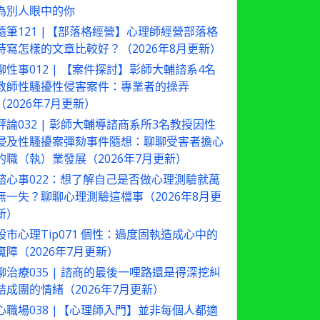
為別人眼中的你
隨筆121 |【部落格經營】心理師經營部落格
時寫怎樣的文章比較好？（2026年8月更新）
聊性事012 | 【案件探討】彰師大輔諮系4名
教師性騷擾性侵害案件：專業者的操弄
（2026年7月更新）
評論032 | 彰師大輔導諮商系所3名教授因性
侵及性騷擾案彈劾事件隨想：聊聊受害者擔心
的職（執）業發展（2026年7月更新）
諮心事022：想了解自己是否做心理測驗就萬
無一失？聊聊心理測驗這檔事（2026年8月更
新）
股市心理Tip071 個性：過度固執造成心中的
魔障（2026年7月更新）
聊治療035 | 諮商的最後一哩路還是得深挖糾
結成團的情緒（2026年7月更新）
心職場038 |【心理師入門】並非每個人都適