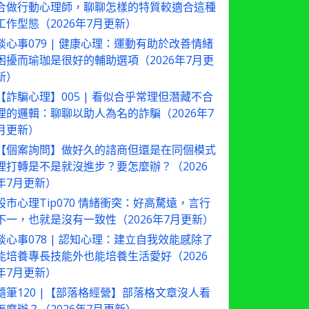
合做行動心理師，聊聊怎樣的特質較適合這種
工作型態（2026年7月更新）
談心事079 | 健康心理：運動有助於改善情緒
困擾而瑜珈是很好的輔助選項（2026年7月更
新）
【詐騙心理】005 | 看似合乎常理但潛藏不合
理的邏輯：聊聊以助人為名的詐騙（2026年7
月更新）
【個案詢問】做好久的諮商但還是在同個模式
裡打轉是不是就沒進步？要怎麼辦？（2026
年7月更新）
股市心理Tip070 情緒衝突：好高騖遠，言行
不一，也就是沒有一致性（2026年7月更新）
談心事078 | 認知心理：建立自我效能感除了
能培養專長技能外也能培養生活愛好（2026
年7月更新）
隨筆120 |【部落格經營】部落格文章沒人看