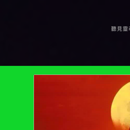
Skip
to
content
聽見靈