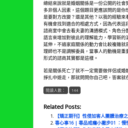
總結來說就是婚姻關係是一份公開的社會
多非個人因素，這個題目更應該問的是你
是要對方改變？還是其他？以我的經驗來
有機會找到適合的相處方式，因為代表這
諮商室中會去看夫妻的溝通模式、角色分
語言來增加對彼此的理解能力，學習新的
延伸，不過家庭關係的動力會比較複雜就
理師也不是調解委員，當事人的動機是重
形式的諮商其實都是這樣。
若是關係死亡了就不一定需要做伴侶或婚
掙扎中遊走，那就問問你自己吧，答案就
閱讀人數：
144
Related Posts:
【矯正期刊】性侵加害人團體治療之
毒心事16 | 毒品戒癮小撇步01 ：