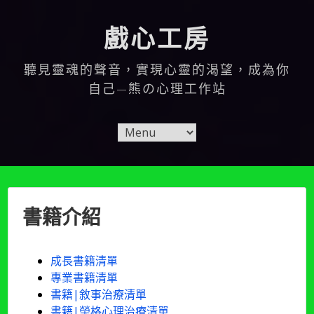
Skip
to
戲心工房
content
聽見靈魂的聲音，實現心靈的渴望，成為你
自己—熊の心理工作站
書籍介紹
成長書籍清單
專業書籍清單
書籍|敘事治療清單
書籍|榮格心理治療清單