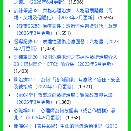
之道…（2026年6月更新）
(1,596)
訓練筆記08 | 榮格心理治療：人格發展階段（母
親、父親及個體化）［2023年2月更新］
(1,594)
【敘事05講】治療文件：透過信件創造對話、意義
（2025年3月更新）
(1,551)
督導紀錄02 | 表達性藝術治療團督：六格畫（2023
年2月更新）
(1,424)
訓練筆記20 | 校園危機處理之表達性藝術治療介入
03：媒材簡介、ETC理論介紹（2023年5月更新）
(1,403)
聊治療012 | 為何「諮商關係」有療效？信任、安全
及被接納（2024年12月更新）
(1,371)
【第04堂】敘事取向藝術治療：豐厚故事與見證
（2025年3月更新）
(1,362)
心職場002 | 心理師為何被個案（或合作機構）靠
北？（2025年5月更新）
(1,358)
開課04 |【表達藝術】生命的河流活動後記（2013