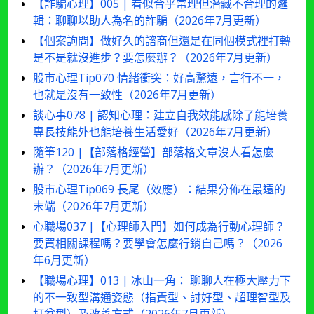
【詐騙心理】005 | 看似合乎常理但潛藏不合理的邏
輯：聊聊以助人為名的詐騙（2026年7月更新）
【個案詢問】做好久的諮商但還是在同個模式裡打轉
是不是就沒進步？要怎麼辦？（2026年7月更新）
股市心理Tip070 情緒衝突：好高騖遠，言行不一，
也就是沒有一致性（2026年7月更新）
談心事078 | 認知心理：建立自我效能感除了能培養
專長技能外也能培養生活愛好（2026年7月更新）
隨筆120 |【部落格經營】部落格文章沒人看怎麼
辦？（2026年7月更新）
股市心理Tip069 長尾（效應）：結果分佈在最遠的
末端（2026年7月更新）
心職場037 |【心理師入門】如何成為行動心理師？
要買相關課程嗎？要學會怎麼行銷自己嗎？（2026
年6月更新）
【職場心理】013 | 冰山一角： 聊聊人在極大壓力下
的不一致型溝通姿態（指責型、討好型、超理智型及