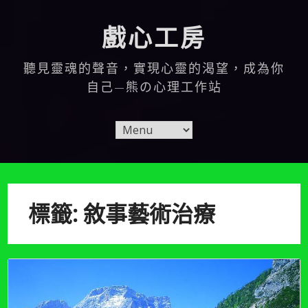
Skip
to
戲心工房
content
聽見靈魂的聲音，實現心靈的渴望，成為你
自己—熊の心理工作站
標籤:
敘事藝術治療