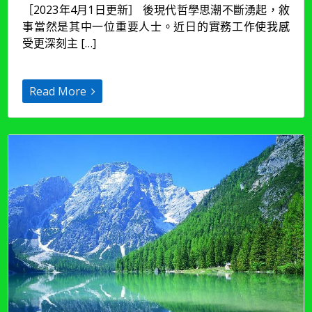
［2023年4月1日更新］ 後現代哲學思潮不斷湧起，敘
事
事當然是其中一位重要人士。近日的實務工作使我感
018
|
受更深刻主 […]
社
會
建
Read More
構：
你
被
「主
流
論
述」
綁
架
了
嗎？
（2023
年
4
月
更