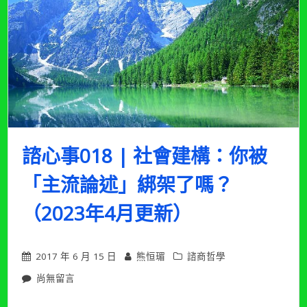
諮心事018 | 社會建構：你被
「主流論述」綁架了嗎？
（2023年4月更新）
2017 年 6 月 15 日
熊恒瑂
諮商哲學
在
尚無留言
〈諮
心