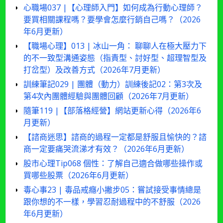
心職場037 |【心理師入門】如何成為行動心理師？
要買相關課程嗎？要學會怎麼行銷自己嗎？（2026
年6月更新）
【職場心理】013 | 冰山一角： 聊聊人在極大壓力下
的不一致型溝通姿態（指責型、討好型、超理智型及
打岔型）及改善方式（2026年7月更新）
訓練筆記029 | 團體（動力）訓練後記02：第3次及
第4次內團體經驗與團體回顧（2026年7月更新）
隨筆119 |【部落格經營】網站更新心得（2026年6
月更新）
【諮商迷思】諮商的過程一定都是舒服且愉快的？諮
商一定要痛哭流涕才有效？（2026年6月更新）
股市心理Tip068 個性：了解自己適合做哪些操作或
買哪些股票（2026年6月更新）
毒心事23 | 毒品戒癮小撇步05：嘗試接受事情總是
跟你想的不一樣，學習忍耐過程中的不舒服（2026
年6月更新）