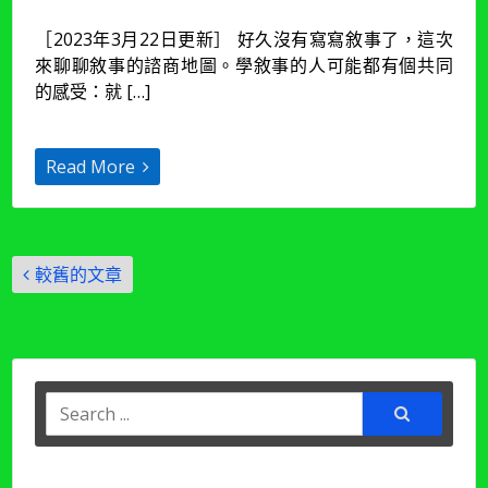
事
［2023年3月22日更新］ 好久沒有寫寫敘事了，這次
09
來聊聊敘事的諮商地圖。學敘事的人可能都有個共同
講】
建
的感受：就 […]
構
治
療
Read More
地
圖
（諮
商
文
架
較舊的文章
構）
章
［2023
導
年
3
覽
月
更
Search
新」〉
for:
中