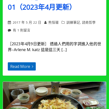
月
01（2023年4月更新）
更
新）〉
中
2017 年 5 月 22 日
熊恒瑂
訓練筆記
,
諮商哲學
在
有 1 則留言
〈訓
練
［2023年4月9日更新］ 透過人們用的字詞進入他的世
筆
界–Arlene M. katz 這是這三天 […]
記
23
|
合
Read More
作
取
向：
「照
亮
Tom
Andersen
實
踐