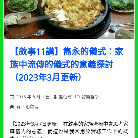
之
路
反
思
性
對
話」
工
【敘事11講】雋永的儀式：家
作
坊
族中流傳的儀式的意義探討
後
記
（2023年3月更新）
01（2023
年
4
2016 年 8 月 1 日
熊恒瑂
諮商哲學
月
更
在
有 1 則留言
新）〉
〈【敘
中
事
［2023年3月7日更新］ 在敘事的家族治療中會思考家
11
庭儀式的意義，而這也是我常用於實務工作上的概
講】
雋