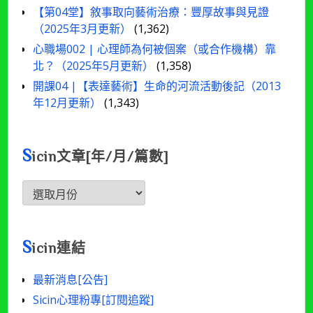
【第04堂】敘事取向藝術治療：豐厚故事與見證
（2025年3月更新）
(1,362)
心職場002 | 心理師為何被個案（或合作機構）靠
北？（2025年5月更新）
(1,358)
開課04 |【表達藝術】生命的河流活動後記（2013
年12月更新）
(1,343)
S
icin文章[年/月/篇數]
Sicin
文
章
[年/
S
icin連結
月/
篇
最新消息[公告]
數]
Sicin心理粉專[訂閱追蹤]