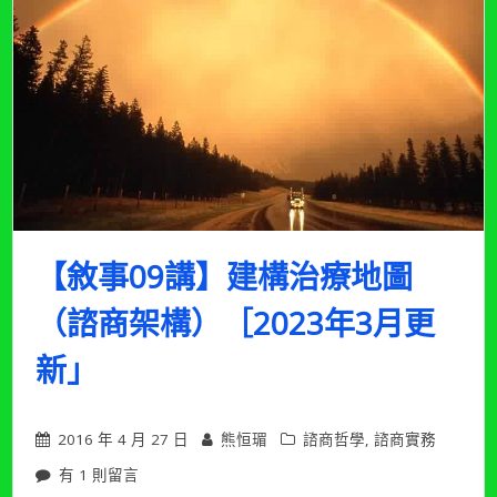
我
（豐
厚
人
際
關
係
的
對
話）
［2023
年
【敘事09講】建構治療地圖
3
月
（諮商架構）［2023年3月更
更
新］〉
新」
中
2016 年 4 月 27 日
熊恒瑂
諮商哲學
,
諮商實務
在
有 1 則留言
〈【敘