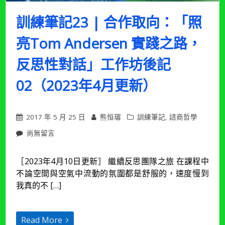
新）〉
中
訓練筆記23 | 合作取向：「照
亮Tom Andersen 實踐之路，
反思性對話」工作坊後記
02（2023年4月更新）
2017 年 5 月 25 日
熊恒瑂
訓練筆記
,
諮商哲學
在
尚無留言
〈訓
練
［2023年4月10日更新］ 繼續反思團隊之旅 在課程中
筆
不論空間與空氣中流動的氛圍都是舒服的，速度慢到
記
23
我真的不 […]
|
合
作
Read More
取