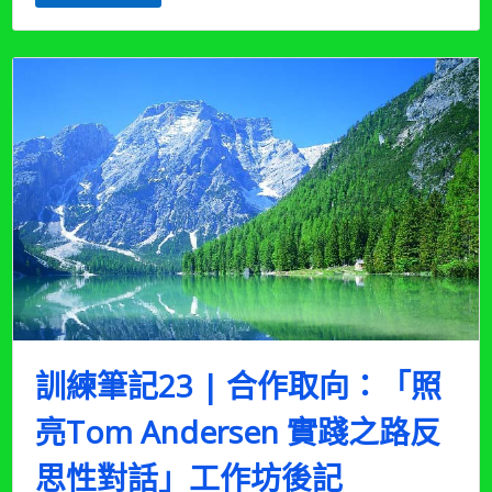
向：
「照
亮
Tom
Andersen
實
踐
之
路，
反
思
性
對
話」
工
作
坊
訓練筆記23 | 合作取向：「照
後
記
亮Tom Andersen 實踐之路反
02（2023
年
思性對話」工作坊後記
4