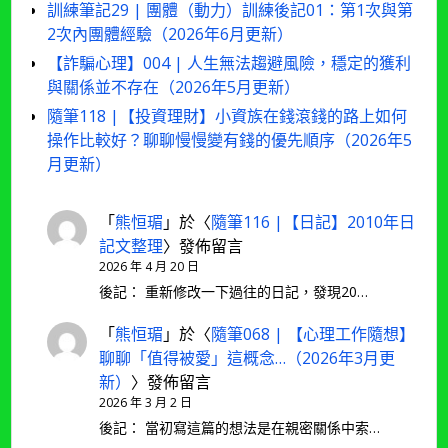
訓練筆記29 | 團體（動力）訓練後記01：第1次與第
2次內團體經驗（2026年6月更新）
【詐騙心理】004 | 人生無法趨避風險，穩定的獲利
與關係並不存在（2026年5月更新）
隨筆118 |【投資理財】小資族在錢滾錢的路上如何
操作比較好？聊聊慢慢變有錢的優先順序（2026年5
月更新）
「
熊恒瑂
」於〈
隨筆116 |【日記】2010年日
記文整理
〉發佈留言
2026 年 4 月 20 日
後記： 重新修改一下過往的日記，發現20…
「
熊恒瑂
」於〈
隨筆068 | 【心理工作隨想】
聊聊「值得被愛」這概念…（2026年3月更
新）
〉發佈留言
2026 年 3 月 2 日
後記： 當初寫這篇的想法是在親密關係中索…