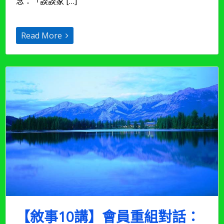
念：「談談家 […]
永
的
儀
Read More
式：
家
族
中
流
傳
的
儀
式
的
意
義
探
討
（2023
年
3
月
【敘事10講】會員重組對話：
更