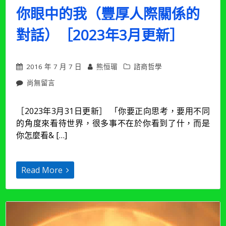
新）〉
你眼中的我（豐厚人際關係的
中
對話）［2023年3月更新］
2016 年 7 月 7 日
熊恒瑂
諮商哲學
在
尚無留言
〈【敘
事
［2023年3月31日更新］ 「你要正向思考，要用不同
10
的角度來看待世界，很多事不在於你看到了什，而是
講】
會
你怎麼看& […]
員
重
組
Read More
對
話：
你
眼
中
的