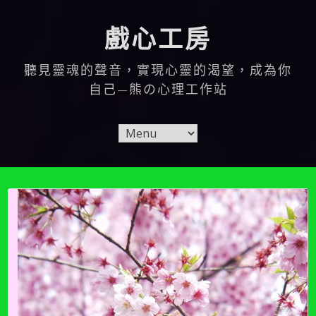
Skip
to
戲心工房
content
聽見靈魂的聲音，實現心靈的渴望，成為你
自己—熊の心理工作站