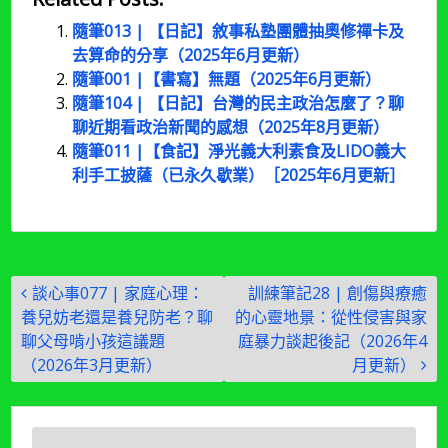
隨筆013 | 【日記】敘事私塾團體抽奧修禪卡及
去算命的分享（2025年6月更新）
隨筆001 |【書寫】無題（2025年6月更新）
隨筆104 | 【日記】台灣的民主政治怎麼了？聊
聊近期看政治新聞的感想（2025年8月更新）
隨筆011 |【食記】淨光義大利素食及LIDO義大
利手工披薩（已永久歇業）［2025年6月更新］
文
談心事077 | 家庭心理：
訓練筆記28 | 創傷與療癒
章
養兒妨老還是養兒防老？聊
的心靈地景：從性侵害與家
導
聊父母啃小孩這議題
庭暴力談起後記（2026年4
（2026年3月更新）
月更新）
覽