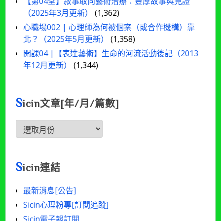
【第04堂】敘事取向藝術治療：豐厚故事與見證
（2025年3月更新）
(1,362)
心職場002 | 心理師為何被個案（或合作機構）靠
北？（2025年5月更新）
(1,358)
開課04 |【表達藝術】生命的河流活動後記（2013
年12月更新）
(1,344)
S
icin文章[年/月/篇數]
Sicin
文
章
[年/
S
icin連結
月/
篇
最新消息[公告]
數]
Sicin心理粉專[訂閱追蹤]
Sicin電子報訂閱