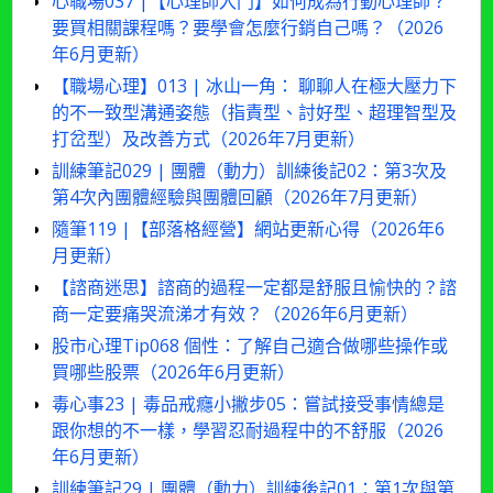
心職場037 |【心理師入門】如何成為行動心理師？
要買相關課程嗎？要學會怎麼行銷自己嗎？（2026
年6月更新）
【職場心理】013 | 冰山一角： 聊聊人在極大壓力下
的不一致型溝通姿態（指責型、討好型、超理智型及
打岔型）及改善方式（2026年7月更新）
訓練筆記029 | 團體（動力）訓練後記02：第3次及
第4次內團體經驗與團體回顧（2026年7月更新）
隨筆119 |【部落格經營】網站更新心得（2026年6
月更新）
【諮商迷思】諮商的過程一定都是舒服且愉快的？諮
商一定要痛哭流涕才有效？（2026年6月更新）
股市心理Tip068 個性：了解自己適合做哪些操作或
買哪些股票（2026年6月更新）
毒心事23 | 毒品戒癮小撇步05：嘗試接受事情總是
跟你想的不一樣，學習忍耐過程中的不舒服（2026
年6月更新）
訓練筆記29 | 團體（動力）訓練後記01：第1次與第