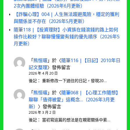
2次內團體經驗（2026年6月更新）
【詐騙心理】004 | 人生無法趨避風險，穩定的獲利
與關係並不存在（2026年5月更新）
隨筆118 |【投資理財】小資族在錢滾錢的路上如何
操作比較好？聊聊慢慢變有錢的優先順序（2026年5
月更新）
「
熊恒瑂
」於〈
隨筆116 |【日記】2010年日
記文整理
〉發佈留言
2026 年 4 月 20 日
後記： 重新修改一下過往的日記，發現20…
「
熊恒瑂
」於〈
隨筆068 | 【心理工作隨想】
聊聊「值得被愛」這概念…（2026年3月更
新）
〉發佈留言
2026 年 3 月 2 日
後記： 當初寫這篇的想法是在親密關係中索…