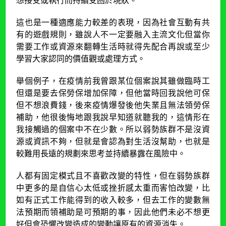
這也是一種適應能力較差的表現，因為社會互動有共
有的遊戲規則，雖說人不一定要融入主流文化但當你
需要工作或資源來翻轉生活時就得先配合再說或至少
學習大家認同的價值觀或處理方式。
舉個例子，在疫情前我曾跟某位個案說其雖做臨時工
但還是要去保勞保增加保障，但他當時回我說他可保
但不想浪費錢，後來疫情爆發後他失業且無法領勞保
補助，他很後悔地跟我說早知道就聽我的，這情形在
我接觸過的個案中不在少數。所以弱勢族群不是沒資
源或資訊不夠，但就是會認為對生活沒幫助，也就是
較難用長遠的規劃來思考並持續暴露在風險中。
人都有固定模式且不喜歡改變的特性，但在弱勢族群
中更多的是自信心太低或挫折感太重而害怕改變，比
如有正式工作能得到的收入較多，但去工作的變數無
法預期而領補助是可預期的事，因此他們未必不想更
好但會恐懼改變造成的變動讓原有的資源消失。