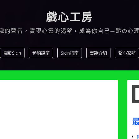
戲心工房
魂的聲音，實現心靈的渴望，成為你自己—熊の心
關於Sicin
預約諮商
Sicin指南
書籍介紹
繫心家辦
S
f