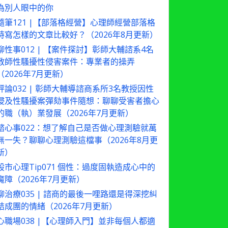
為別人眼中的你
隨筆121 |【部落格經營】心理師經營部落格
時寫怎樣的文章比較好？（2026年8月更新）
聊性事012 | 【案件探討】彰師大輔諮系4名
教師性騷擾性侵害案件：專業者的操弄
（2026年7月更新）
評論032 | 彰師大輔導諮商系所3名教授因性
侵及性騷擾案彈劾事件隨想：聊聊受害者擔心
的職（執）業發展（2026年7月更新）
諮心事022：想了解自己是否做心理測驗就萬
無一失？聊聊心理測驗這檔事（2026年8月更
新）
股市心理Tip071 個性：過度固執造成心中的
魔障（2026年7月更新）
聊治療035 | 諮商的最後一哩路還是得深挖糾
結成團的情緒（2026年7月更新）
心職場038 |【心理師入門】並非每個人都適