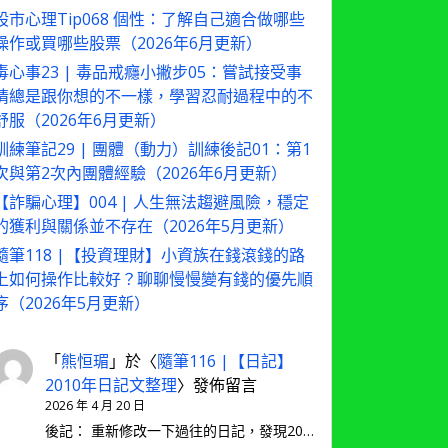
股市心理Tip068 個性：了解自己適合做哪些
操作或買哪些股票（2026年6月更新）
毒心事23 | 毒品戒癮小撇步05：嘗試接受事
情總是跟你想的不一樣，學習忍耐過程中的不
舒服（2026年6月更新）
訓練筆記29 | 團體（動力）訓練後記01：第1
次與第2次內團體經驗（2026年6月更新）
【詐騙心理】004 | 人生無法趨避風險，穩定
的獲利與關係並不存在（2026年5月更新）
隨筆118 |【投資理財】小資族在錢滾錢的路
上如何操作比較好？聊聊慢慢變有錢的優先順
序（2026年5月更新）
「
熊恒瑂
」於〈
隨筆116 |【日記】
2010年日記文整理
〉發佈留言
2026 年 4 月 20 日
後記： 重新修改一下過往的日記，發現20…