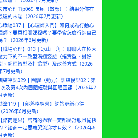
怎麼辦？（2026年7月更新）
股市心理Tip069 長尾（效應）：結果分佈在
最遠的末端（2026年7月更新）
心職場037 |【心理師入門】如何成為行動心
理師？要買相關課程嗎？要學會怎麼行銷自己
嗎？（2026年6月更新）
【職場心理】013 | 冰山一角： 聊聊人在極大
壓力下的不一致型溝通姿態（指責型、討好
型、超理智型及打岔型）及改善方式（2026
年7月更新）
訓練筆記029 | 團體（動力）訓練後記02：第
3次及第4次內團體經驗與團體回顧（2026年7
月更新）
隨筆119 |【部落格經營】網站更新心得
（2026年6月更新）
【諮商迷思】諮商的過程一定都是舒服且愉快
的？諮商一定要痛哭流涕才有效？（2026年6
月更新）