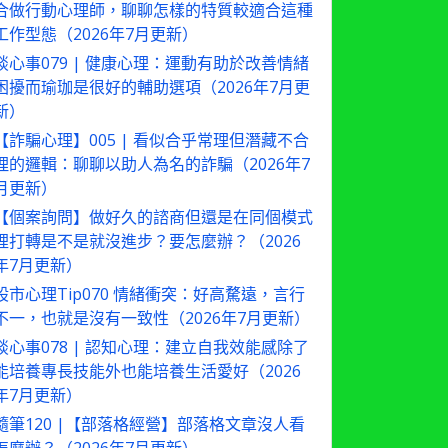
合做行動心理師，聊聊怎樣的特質較適合這種
工作型態（2026年7月更新）
談心事079 | 健康心理：運動有助於改善情緒
困擾而瑜珈是很好的輔助選項（2026年7月更
新）
【詐騙心理】005 | 看似合乎常理但潛藏不合
理的邏輯：聊聊以助人為名的詐騙（2026年7
月更新）
【個案詢問】做好久的諮商但還是在同個模式
裡打轉是不是就沒進步？要怎麼辦？（2026
年7月更新）
股市心理Tip070 情緒衝突：好高騖遠，言行
不一，也就是沒有一致性（2026年7月更新）
談心事078 | 認知心理：建立自我效能感除了
能培養專長技能外也能培養生活愛好（2026
年7月更新）
隨筆120 |【部落格經營】部落格文章沒人看