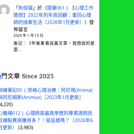
「
熊恒瑂
」於〈
隨筆061 | 【心理工作
隨想】2022年的年底回顧：重回心理
師的接案生活（2026年1月更新）
〉發
佈留言
2026 年 1 月 13 日
後記： 3年後重看這篇文章，我想說的是
當…
熱
門文章 Since 2023
訓練筆記05 | 榮格心理治療：阿尼瑪(Anima)
與阿尼姆斯(Animus)［2023年1月更新］
(4,220)
心職場012 | 心理師是最高學歷的專業證照而
且鐘點費高賺很多？！是這樣嗎？（2026年6
月更新）
(3,983)