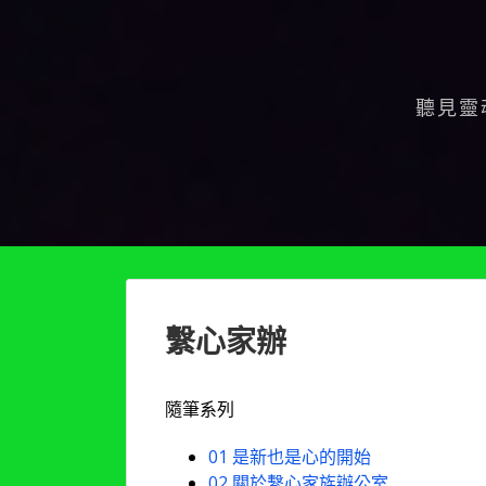
Skip
to
content
聽見靈
繫心家辦
隨筆系列
01 是新也是心的開始
02 關於繫心家族辦公室