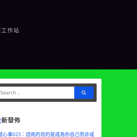
理工作站
earch
or:
最
新發佈
諮心事023：諮商的目的是成為你自己而非成