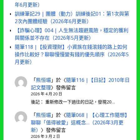
年6月更新）
訓練筆記29 | 團體（動力）訓練後記01：第1次與第
2次內團體經驗（2026年6月更新）
【詐騙心理】004 | 人生無法趨避風險，穩定的獲利
與關係並不存在（2026年5月更新）
隨筆118 |【投資理財】小資族在錢滾錢的路上如何
操作比較好？聊聊慢慢變有錢的優先順序（2026年5
月更新）
「
熊恒瑂
」於〈
隨筆116 |【日記】2010年日
記文整理
〉發佈留言
2026 年 4 月 20 日
後記： 重新修改一下過往的日記，發現20…
「
熊恒瑂
」於〈
隨筆068 | 【心理工作隨想】
聊聊「值得被愛」這概念…（2026年3月更
新）
〉發佈留言
2026 年 3 月 2 日