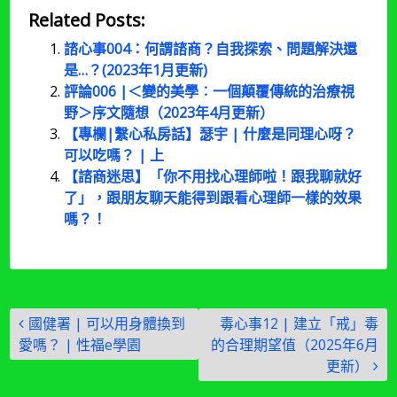
Related Posts:
諮心事004：何謂諮商？自我探索、問題解決還
是…？(2023年1月更新)
評論006 |＜變的美學︰一個顛覆傳統的治療視
野＞序文隨想（2023年4月更新）
【專欄|繫心私房話】瑟宇 | 什麼是同理心呀？
可以吃嗎？ | 上
【諮商迷思】「你不用找心理師啦！跟我聊就好
了」，跟朋友聊天能得到跟看心理師一樣的效果
嗎？！
文
國健署 | 可以用身體換到
毒心事12 | 建立「戒」毒
章
愛嗎？ | 性福e學園
的合理期望值（2025年6月
導
更新）