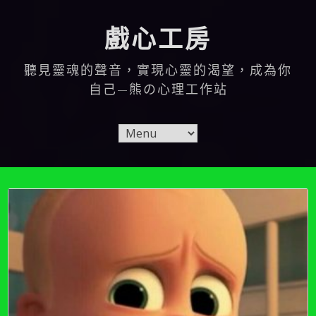
Skip
to
戲心工房
content
聽見靈魂的聲音，實現心靈的渴望，成為你
自己—熊の心理工作站