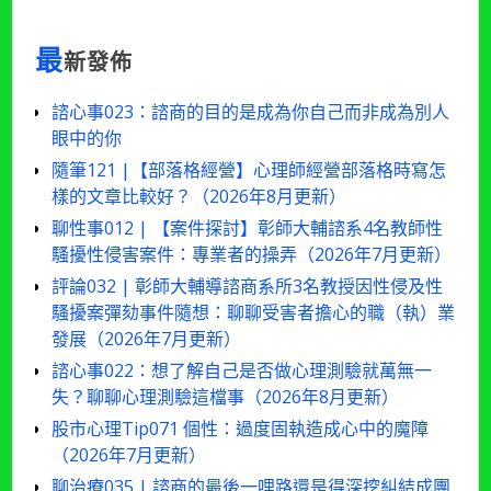
最
新發佈
諮心事023：諮商的目的是成為你自己而非成為別人
眼中的你
隨筆121 |【部落格經營】心理師經營部落格時寫怎
樣的文章比較好？（2026年8月更新）
聊性事012 | 【案件探討】彰師大輔諮系4名教師性
騷擾性侵害案件：專業者的操弄（2026年7月更新）
評論032 | 彰師大輔導諮商系所3名教授因性侵及性
騷擾案彈劾事件隨想：聊聊受害者擔心的職（執）業
發展（2026年7月更新）
諮心事022：想了解自己是否做心理測驗就萬無一
失？聊聊心理測驗這檔事（2026年8月更新）
股市心理Tip071 個性：過度固執造成心中的魔障
（2026年7月更新）
聊治療035 | 諮商的最後一哩路還是得深挖糾結成團