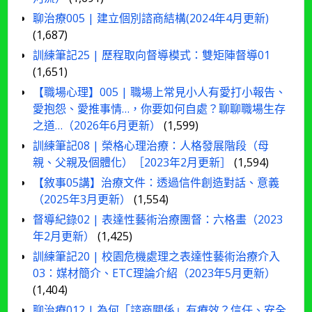
聊治療005 | 建立個別諮商結構(2024年4月更新)
(1,687)
訓練筆記25 | 歷程取向督導模式：雙矩陣督導01
(1,651)
【職場心理】005 | 職場上常見小人有愛打小報告、
愛抱怨、愛推事情…，你要如何自處？聊聊職場生存
之道…（2026年6月更新）
(1,599)
訓練筆記08 | 榮格心理治療：人格發展階段（母
親、父親及個體化）［2023年2月更新］
(1,594)
【敘事05講】治療文件：透過信件創造對話、意義
（2025年3月更新）
(1,554)
督導紀錄02 | 表達性藝術治療團督：六格畫（2023
年2月更新）
(1,425)
訓練筆記20 | 校園危機處理之表達性藝術治療介入
03：媒材簡介、ETC理論介紹（2023年5月更新）
(1,404)
聊治療012 | 為何「諮商關係」有療效？信任、安全