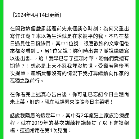
［2024年4月14日更新］
在開啟這個嚴肅話題前先來個談心時刻：為何又重出
寫作江湖？本以為生活就是在家躺平的我，不巧在某
日遇見往日粉絲們，其中1位說：很喜歡妳的文章但後
來都沒看到…，另1位又說：妳何時出書？並說繼續寫
以後出書…，蛤！我早已忘了這項才華，粉絲們竟還有
期待？！想必是上天不忍我埋沒於世。受寵若驚後再
次提筆，連稿費都沒有的情況下我打算繼續向作家的
孤獨之路前行。
在你看完上述真心告白後，你可能已忘記今日主題尚
未上菜，好的，現在就趕緊來瞧瞧今日主菜吧！
話說我隱居的這幾年中，其中有2年瘋狂上家族治療課
程，就在2019年的某次訓練裡講師提了以下會談架
構，這通常用在第1次見面：