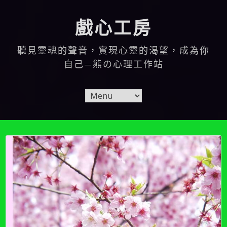
Skip
to
戲心工房
content
聽見靈魂的聲音，實現心靈的渴望，成為你
自己—熊の心理工作站