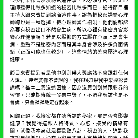
理師聽得比較多知道的秘密比較多而已，記得節目裡
主持人跟來賓提到諮商這件事，認為把秘密講給心理
師聽也是一種選擇，把心理師當作樹洞，他們倆都認
為要有秘密出口不然會生病，所以心裡有秘密真會影
響心理健康嗎？若是以壓抑的方式壓在心頭上是會生
病，重點不是秘密內容而是其本身會涉及許多負面情
緒（正面可能也但較少），這些情緒的確會壓迫心理
健康。
節目來賓提到若是他中刮刮樂大獎應該不會跟對任何
人說…，連老婆都不會說的，我在想如果我中樂透彩會
講嗎？基本上我沒這困擾，因為沒買刮刮樂跟彩券的
習慣，只能期待統一發票中獎了，不過我應該也是不
會說，只會默默地定存起來。
回歸正題，我接案都在聽所謂的秘密，那是否會影響
健康？我覺得這跟人格特質、心態、接受的情緒有
關，就像我本身就是喜歡聽八卦、秘密的人，這對我
來說是個樂趣，通常內容若不是太有情緒性的事，睡