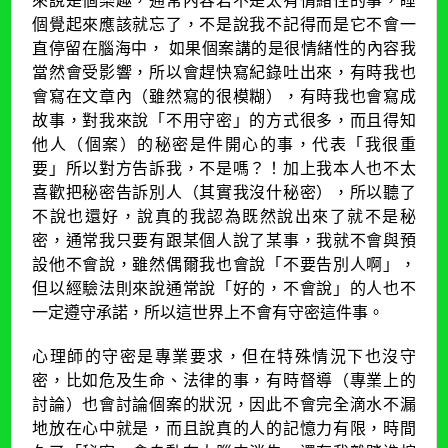
個覺起來應該就忘了，不是說我不記得而是它不會一
直停留在腦海中， 如果個案講的是很情緒性的內容我
當然會受影響，所以會趕快寫紀錄吐出來，有時我也
會寫在文章內（雖然寫的很模糊），有時我也會寫成
故事，對我來說「不用守密」的方式很多，而且得知
他人（個案）的秘密是件開心的事，代表「我很重
要」所以對方告訴我，不是嗎？！加上我本人也不太
喜歡把秘密告訴別人（其實我沒什秘密），所以聽了
不說也還好，說真的我認為既然說出來了就不是秘
密，通常我只要有跟某個人說了某事，我就不會與預
設他不會說，雖然偶爾我也會說「不要告別人啊」，
但以經驗法則來說通常說「好的，不會說」的人也不
一定遵守承諾，所以這世界上不會有守密這件事。
心理師的守密是專業要求，但在特殊情況下也沒守
密，比如危及生命、法律的事，有時督導（專業上的
討論）也會討論個案的狀況，因此不會完全滴水不漏
地放在心中就是，而且說真的人的記憶力有限，時間