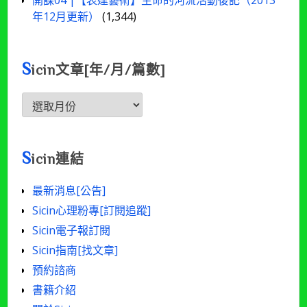
開課04 |【表達藝術】生命的河流活動後記（2013
年12月更新）
(1,344)
S
icin文章[年/月/篇數]
Sicin
文
章
[年/
S
icin連結
月/
篇
最新消息[公告]
數]
Sicin心理粉專[訂閱追蹤]
Sicin電子報訂閱
Sicin指南[找文章]
預約諮商
書籍介紹