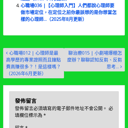
心職場036 |【心理師入門】人們都說心理師要
做市場定位，在定位之前你最該想的是你想當怎
樣的心理師…（2025年8月更新）
文
心職場012 | 心理師是最
聊治療015 | 小劇場爆棚怎
章
高學歷的專業證照而且鐘點
麼辦？聊聊認知反芻、反芻
導
費高賺很多？！是這樣嗎？
思考…
（2026年6月更新）
覽
發佈留言
發佈留言必須填寫的電子郵件地址不會公開。
必
填欄位標示為
*
留言
*