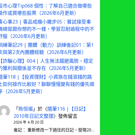
股市心理Tip068 個性：了解自己適合做哪些
操作或買哪些股票（2026年6月更新）
毒心事23 | 毒品戒癮小撇步05：嘗試接受事
情總是跟你想的不一樣，學習忍耐過程中的不
舒服（2026年6月更新）
訓練筆記29 | 團體（動力）訓練後記01：第1
次與第2次內團體經驗（2026年6月更新）
【詐騙心理】004 | 人生無法趨避風險，穩定
的獲利與關係並不存在（2026年5月更新）
隨筆118 |【投資理財】小資族在錢滾錢的路
上如何操作比較好？聊聊慢慢變有錢的優先順
序（2026年5月更新）
「
熊恒瑂
」於〈
隨筆116 |【日記】
2010年日記文整理
〉發佈留言
2026 年 4 月 20 日
後記： 重新修改一下過往的日記，發現20…