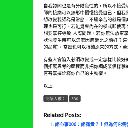
自我認同也是有分階段性的，所以不接受
師的接納可以無形中慢慢接受自己，但我
想改變我認為是常態，不過辛苦的就是個
理也是可行，若能覺察內在的模式即使再
想要掌控導致ˋ人際問題，若你無法放棄
狀況發生時可以怎麼因應能比之前好？這
的品質)，當然也可以持續原來的方式，
有些人會陷入必須改變或一定怎樣比較好
個拓展思考的歷程而非把你調成某個樣貌
有有掌握詮釋你自己的主動權。
以上
閱讀人數：
530
Related Posts:
諮心事006：諮商貴？！但為何它需