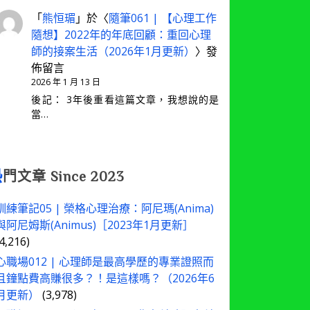
「
熊恒瑂
」於〈
隨筆061 | 【心理工作
隨想】2022年的年底回顧：重回心理
師的接案生活（2026年1月更新）
〉發
佈留言
2026 年 1 月 13 日
後記： 3年後重看這篇文章，我想說的是
當…
熱
門文章 Since 2023
訓練筆記05 | 榮格心理治療：阿尼瑪(Anima)
與阿尼姆斯(Animus)［2023年1月更新］
(4,216)
心職場012 | 心理師是最高學歷的專業證照而
且鐘點費高賺很多？！是這樣嗎？（2026年6
月更新）
(3,978)