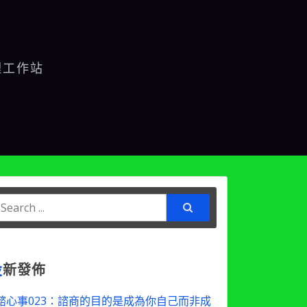
理工作站
earch
or:
最
新發佈
諮心事023：諮商的目的是成為你自己而非成