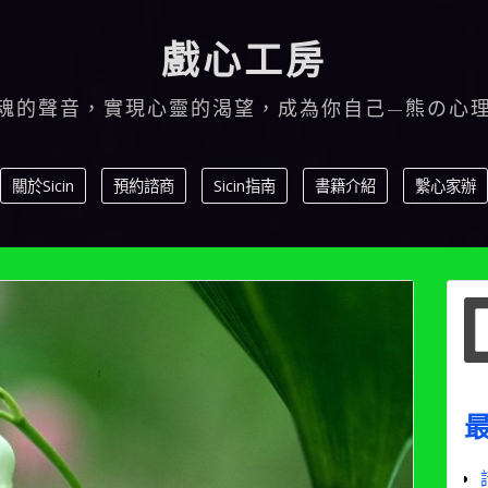
戲心工房
魂的聲音，實現心靈的渴望，成為你自己—熊の心
關於Sicin
預約諮商
Sicin指南
書籍介紹
繫心家辦
S
f