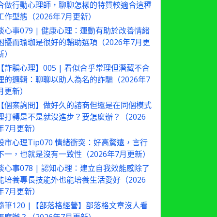
合做行動心理師，聊聊怎樣的特質較適合這種
工作型態（2026年7月更新）
談心事079 | 健康心理：運動有助於改善情緒
困擾而瑜珈是很好的輔助選項（2026年7月更
新）
【詐騙心理】005 | 看似合乎常理但潛藏不合
理的邏輯：聊聊以助人為名的詐騙（2026年7
月更新）
【個案詢問】做好久的諮商但還是在同個模式
裡打轉是不是就沒進步？要怎麼辦？（2026
年7月更新）
股市心理Tip070 情緒衝突：好高騖遠，言行
不一，也就是沒有一致性（2026年7月更新）
談心事078 | 認知心理：建立自我效能感除了
能培養專長技能外也能培養生活愛好（2026
年7月更新）
隨筆120 |【部落格經營】部落格文章沒人看