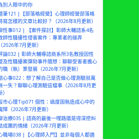
為別人眼中的你
隨筆121 |【部落格經營】心理師經營部落格
時寫怎樣的文章比較好？（2026年8月更新）
聊性事012 | 【案件探討】彰師大輔諮系4名
教師性騷擾性侵害案件：專業者的操弄
（2026年7月更新）
評論032 | 彰師大輔導諮商系所3名教授因性
侵及性騷擾案彈劾事件隨想：聊聊受害者擔心
的職（執）業發展（2026年7月更新）
諮心事022：想了解自己是否做心理測驗就萬
無一失？聊聊心理測驗這檔事（2026年8月更
新）
股市心理Tip071 個性：過度固執造成心中的
魔障（2026年7月更新）
聊治療035 | 諮商的最後一哩路還是得深挖糾
結成團的情緒（2026年7月更新）
心職場038 |【心理師入門】並非每個人都適