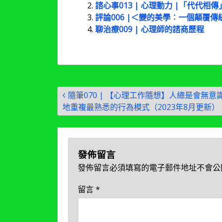
諮心事013 | 心理動力 |「代代
評論006 |＜變的美學︰一個顛覆傳
聊治療009 | 心理師的諮商歷程
文
隨筆070 | 【心理工作隨想】人總是會無意
章
地重複最熟悉的行為模式（2023年8月更新）
導
覽
發佈留言
發佈留言必須填寫的電子郵件地址不會公
留言
*