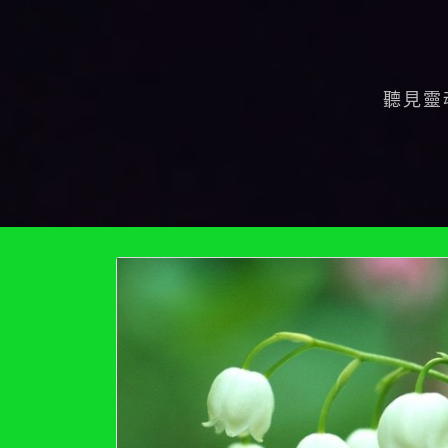
Skip
to
content
聽見靈