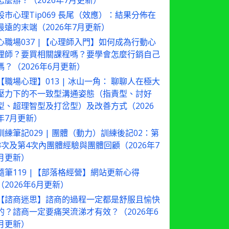
怎麼辦？（2026年7月更新）
股市心理Tip069 長尾（效應）：結果分佈在
最遠的末端（2026年7月更新）
心職場037 |【心理師入門】如何成為行動心
理師？要買相關課程嗎？要學會怎麼行銷自己
嗎？（2026年6月更新）
【職場心理】013 | 冰山一角： 聊聊人在極大
壓力下的不一致型溝通姿態（指責型、討好
型、超理智型及打岔型）及改善方式（2026
年7月更新）
訓練筆記029 | 團體（動力）訓練後記02：第
3次及第4次內團體經驗與團體回顧（2026年7
月更新）
隨筆119 |【部落格經營】網站更新心得
（2026年6月更新）
【諮商迷思】諮商的過程一定都是舒服且愉快
的？諮商一定要痛哭流涕才有效？（2026年6
月更新）