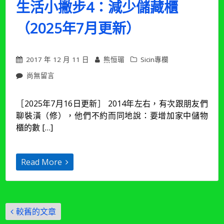
生活小撇步4：減少儲藏櫃
能
量
（2025年7月更新）
離
開
就
能
2017 年 12 月 11 日
熊恒瑂
Sicin專欄
迎
在
尚無留言
接
〈【專
新
欄|
能
［2025年7月16日更新］ 2014年左右，有次跟朋友們
沙
量
聊裝潢（修），他們不約而同地說：要增加家中儲物
發
並
生
創
櫃的數 […]
活
造
】
正
打
向
Read More
造
循
優
環
質
（2025
生
年
文
活
5
較舊的文章
小
章
月