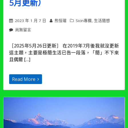
5月更新）
2023 年 1 月 7 日
熊恒瑂
Sicin專欄
,
生活隨想
在
尚無留言
〈【專
欄|
［2025年5月26日更新］ 在2019年7月後我就沒更新
沙
這主題，主要是極簡生活已告一段落，「簡」不下來
發
生
且偶爾 […]
活】
邁
入
Read More
極
簡
生
活
10：
低
成
本
的