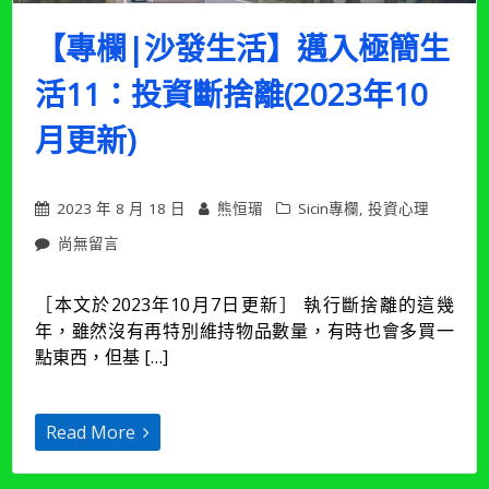
好
（2025
【專欄|沙發生活】邁入極簡生
年
6
活11：投資斷捨離(2023年10
月
更
月更新)
新）〉
中
2023 年 8 月 18 日
熊恒瑂
Sicin專欄
,
投資心理
在
尚無留言
〈【專
欄|
［本文於2023年10月7日更新］ 執行斷捨離的這幾
沙
年，雖然沒有再特別維持物品數量，有時也會多買一
發
生
點東西，但基 […]
活】
邁
入
Read More
極
簡
生