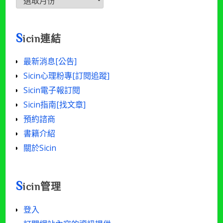
文
章
[年/
S
icin連結
月/
篇
最新消息[公告]
數]
Sicin心理粉專[訂閱追蹤]
Sicin電子報訂閱
Sicin指南[找文章]
預約諮商
書籍介紹
關於Sicin
S
icin管理
登入