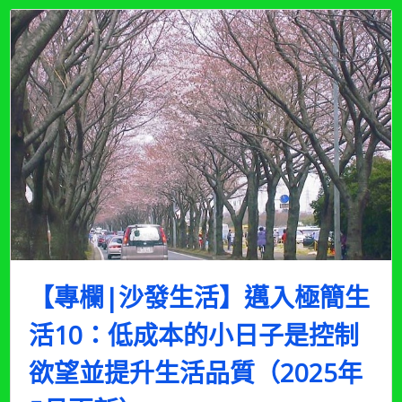
活
11：
投
資
斷
捨
離
(2023
年
10
月
更
新)〉
中
【專欄|沙發生活】邁入極簡生
活10：低成本的小日子是控制
欲望並提升生活品質（2025年