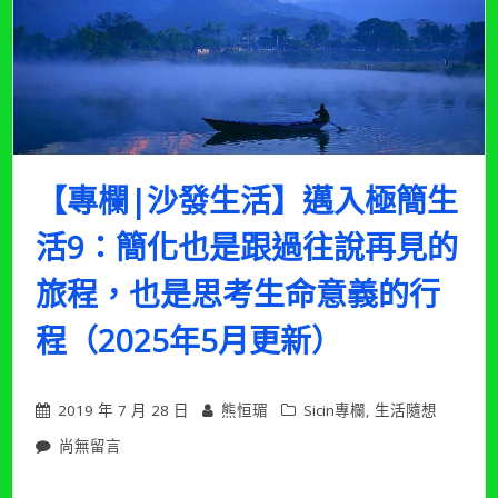
小
日
子
是
控
制
欲
望
【專欄|沙發生活】邁入極簡生
並
提
活9：簡化也是跟過往說再見的
升
生
旅程，也是思考生命意義的行
活
品
質
程（2025年5月更新）
（2025
年
5
2019 年 7 月 28 日
熊恒瑂
Sicin專欄
,
生活隨想
月
更
在
尚無留言
新）〉
〈【專
中
欄|