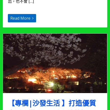
生
出，也不會 […]
活】
邁
入
Read More
極
簡
生
活
8：
清
理
是
放
下
對
物
品
的
執
著，
讓
【專欄|沙發生活 】打造優質
舊
的