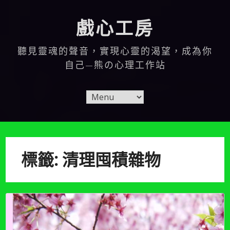
Skip
to
戲心工房
content
聽見靈魂的聲音，實現心靈的渴望，成為你
自己—熊の心理工作站
標籤:
清理囤積雜物