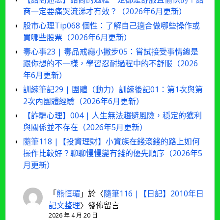
商一定要痛哭流涕才有效？（2026年6月更新）
股市心理Tip068 個性：了解自己適合做哪些操作或
買哪些股票（2026年6月更新）
毒心事23 | 毒品戒癮小撇步05：嘗試接受事情總是
跟你想的不一樣，學習忍耐過程中的不舒服（2026
年6月更新）
訓練筆記29 | 團體（動力）訓練後記01：第1次與第
2次內團體經驗（2026年6月更新）
【詐騙心理】004 | 人生無法趨避風險，穩定的獲利
與關係並不存在（2026年5月更新）
隨筆118 |【投資理財】小資族在錢滾錢的路上如何
操作比較好？聊聊慢慢變有錢的優先順序（2026年5
月更新）
「
熊恒瑂
」於〈
隨筆116 |【日記】2010年日
記文整理
〉發佈留言
2026 年 4 月 20 日