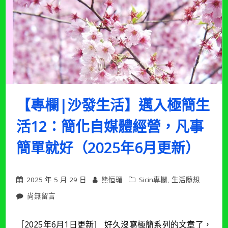
【專欄|沙發生活】邁入極簡生
活12：簡化自媒體經營，凡事
簡單就好（2025年6月更新）
2025 年 5 月 29 日
熊恒瑂
Sicin專欄
,
生活隨想
在
尚無留言
〈【專
欄|
［2025年6月1日更新］ 好久沒寫極簡系列的文章了，
沙