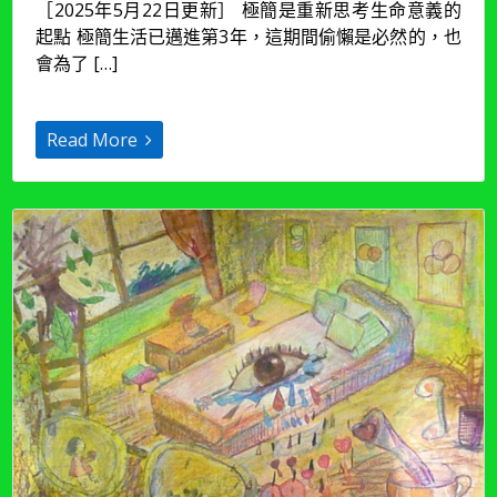
［2025年5月22日更新］ 極簡是重新思考生命意義的
沙
起點 極簡生活已邁進第3年，這期間偷懶是必然的，也
發
生
會為了 […]
活】
邁
入
Read More
極
簡
生
活
9：
簡
化
也
是
跟
過
往
說
再
見
的