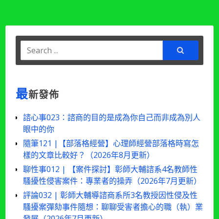
撇
更
導
步
新）〉
4：
中
覽
減
少
Search
儲
for:
藏
櫃
（2025
年
最
新發佈
7
月
諮心事023：諮商的目的是成為你自己而非成為別人
更
眼中的你
新）〉
中
隨筆121 |【部落格經營】心理師經營部落格時寫怎
樣的文章比較好？（2026年8月更新）
聊性事012 | 【案件探討】彰師大輔諮系4名教師性
騷擾性侵害案件：專業者的操弄（2026年7月更新）
評論032 | 彰師大輔導諮商系所3名教授因性侵及性
騷擾案彈劾事件隨想：聊聊受害者擔心的職（執）業
發展（2026年7月更新）