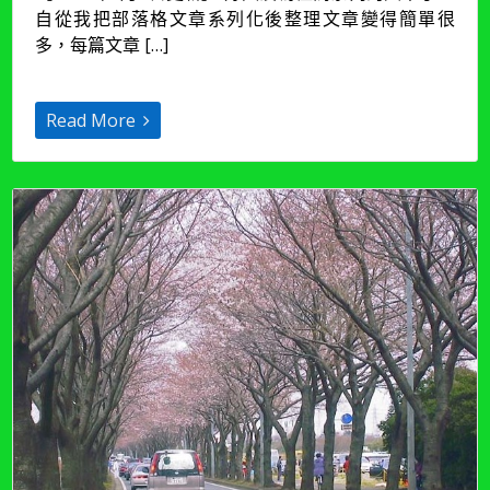
自從我把部落格文章系列化後整理文章變得簡單很
發
生
多，每篇文章 […]
活】
邁
入
Read More
極
簡
生
活
12：
簡
化
自
媒
體
經
營，
凡
事
簡
單
就