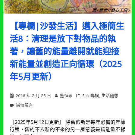
旅
程，
也
是
【專欄|沙發生活】邁入極簡生
思
考
活8：清理是放下對物品的執
生
命
著，讓舊的能量離開就能迎接
意
義
新能量並創造正向循環（2025
的
行
年5月更新）
程
（2025
年
5
2018 年 2 月 26 日
熊恒瑂
Sicin專欄
,
生活隨想
月
更
在
尚無留言
新）〉
〈【專
中
欄|
［2025年5月12日更新］ 除舊佈新是每年必備的年節
沙
行程，舊的不去新的不來的另一層意義是舊能量不掃
發