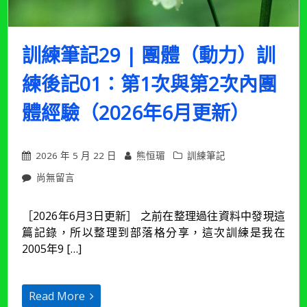
內
團
體
訓練筆記29 | 團體（動力）訓
經
驗
練後記01：第1次與第2次內團
與
團
體
體經驗（2026年6月更新）
回
顧
（2026
2026 年 5 月 22 日
熊恒瑂
訓練筆記
年
7
在
尚無留言
月
〈訓
更
練
新）〉
［2026年6月3日更新］ 之前在整理過往資料中發現這
筆
中
篇記錄，所以整理到部落格分享，這次訓練是我在
記
29
2005年9 […]
| 團
體
（動
Read More
力）