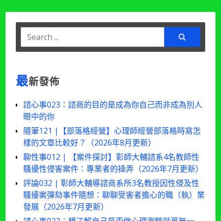
月
覽
更
新)〉
Search
中
for:
最
新發佈
諮心事023：諮商的目的是成為你自己而非成為別人
眼中的你
隨筆121 |【部落格經營】心理師經營部落格時寫怎
樣的文章比較好？（2026年8月更新）
聊性事012 | 【案件探討】彰師大輔諮系4名教師性
騷擾性侵害案件：專業者的操弄（2026年7月更新）
評論032 | 彰師大輔導諮商系所3名教授因性侵及性
騷擾案彈劾事件隨想：聊聊受害者擔心的職（執）業
發展（2026年7月更新）
諮心事022：想了解自己是否做心理測驗就萬無一