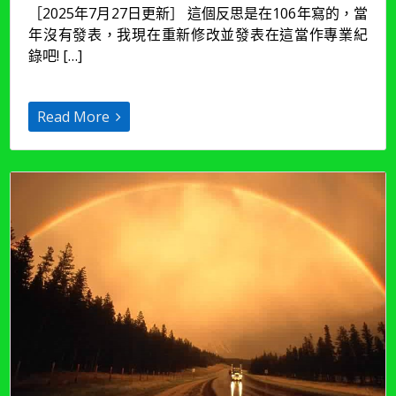
［2025年7月27日更新］ 這個反思是在106年寫的，當
事
年沒有發表，我現在重新修改並發表在這當作專業紀
011
|
錄吧! […]
【性
侵
加
Read More
害
人
團
體】
表
達
性
藝
術
治
療
反
思
01：
方
案