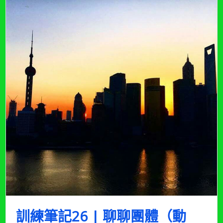
（2025
年
3
月
更
新）〉
中
訓練筆記26 | 聊聊團體（動