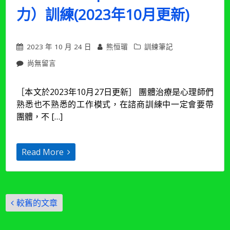
力）訓練(2023年10月更新)
2023 年 10 月 24 日
熊恒瑂
訓練筆記
在
尚無留言
〈訓
練
［本文於2023年10月27日更新］ 團體治療是心理師們
筆
熟悉也不熟悉的工作模式，在諮商訓練中一定會要帶
記
26
團體，不 […]
| 聊
聊
團
Read More
體
（動
力）
訓
文
練
較舊的文章
(2023
章
年
導
10