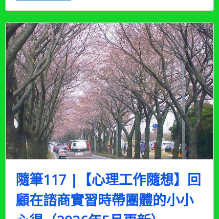
訓
練
後
記
01：
第
1
次
與
第
2
次
內
團
體
經
驗
（2026
隨筆117 |【心理工作隨想】回
年
6
顧在諮商實習時帶團體的小小
月
更