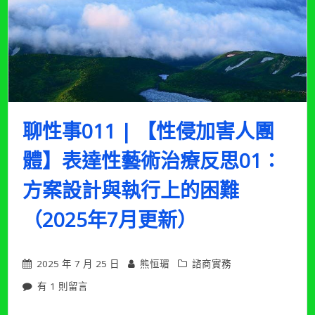
時
帶
團
體
的
小
小
心
得
聊性事011 | 【性侵加害人團
（2026
年
體】表達性藝術治療反思01：
5
月
方案設計與執行上的困難
更
新）〉
（2025年7月更新）
中
2025 年 7 月 25 日
熊恒瑂
諮商實務
在
有 1 則留言
〈聊
性