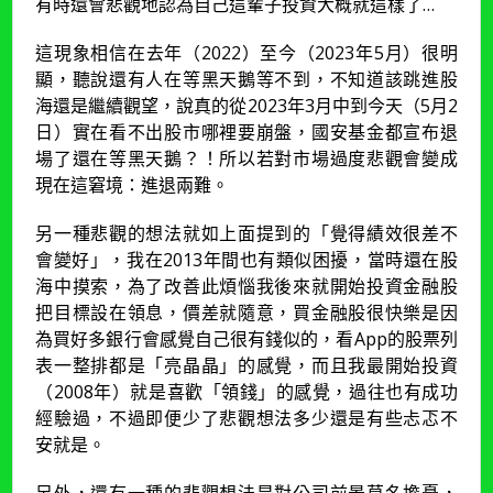
有時還會悲觀地認為自己這輩子投資大概就這樣了…
這現象相信在去年（2022）至今（2023年5月）很明
顯，聽說還有人在等黑天鵝等不到，不知道該跳進股
海還是繼續觀望，說真的從2023年3月中到今天（5月2
日）實在看不出股市哪裡要崩盤，國安基金都宣布退
場了還在等黑天鵝？！所以若對市場過度悲觀會變成
現在這窘境：進退兩難。
另一種悲觀的想法就如上面提到的「覺得績效很差不
會變好」，我在2013年間也有類似困擾，當時還在股
海中摸索，為了改善此煩惱我後來就開始投資金融股
把目標設在領息，價差就隨意，買金融股很快樂是因
為買好多銀行會感覺自己很有錢似的，看App的股票列
表一整排都是「亮晶晶」的感覺，而且我最開始投資
（2008年）就是喜歡「領錢」的感覺，過往也有成功
經驗過，不過即便少了悲觀想法多少還是有些忐忑不
安就是。
另外，還有一種的悲觀想法是對公司前景莫名擔憂，