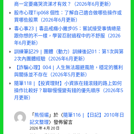
商一定要痛哭流涕才有效？（2026年6月更新）
股市心理Tip068 個性：了解自己適合做哪些操作或
買哪些股票（2026年6月更新）
毒心事23 | 毒品戒癮小撇步05：嘗試接受事情總是
跟你想的不一樣，學習忍耐過程中的不舒服（2026
年6月更新）
訓練筆記29 | 團體（動力）訓練後記01：第1次與第
2次內團體經驗（2026年6月更新）
【詐騙心理】004 | 人生無法趨避風險，穩定的獲利
與關係並不存在（2026年5月更新）
隨筆118 |【投資理財】小資族在錢滾錢的路上如何
操作比較好？聊聊慢慢變有錢的優先順序（2026年5
月更新）
「
熊恒瑂
」於〈
隨筆116 |【日記】2010年日
記文整理
〉發佈留言
2026 年 4 月 20 日