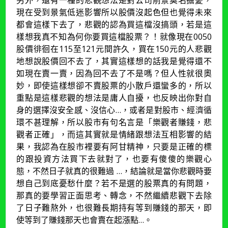
現在受到景氣低迷影響所以股價沒起色但也覺得未來
都會這樣下去了，悲觀的認為買這檔沒搞頭，若是這
樣想我真不知為何你要買這檔股票？！就像現在0050
股價徘徊在115至121元間許久，買在150元的人悲觀
地想說股價回不去了，其實這樣想的話我是覺得還不
如現在賣一賣，因為回不去了不是嗎？但人性就很奧
妙，即使這樣想卻不賣股票的小散戶還蠻多的，所以
重點是這樣悲觀的想法是庸人自擾，也反映出你對自
身的選擇沒安全感、沒信心…，或者是對股市、經濟循
環不甚理解，所以股市有句名言是「樂觀者賺錢，悲
觀者正確」，而這其實就是情緒跟想法互相影響的結
果，我認為在股市裡要有阿甘精神，只要是正確的標
的跟投資方法買下去就對了，也要有傻傻的樂觀心
態，不然日子就真的很難過 …，結論就是當你悲觀時要
想自己到底憂愁什麼？若不是選的股票真的有問題，
那真的要學習正面思考、轉念，不然繼續悲觀下去除
了日子難熬外，也很難長期持有等到賺錢的那天，即
使等到了賺錢那天也會賣在起漲點…。