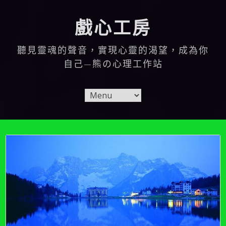
Skip
to
戲心工房
content
聽見靈魂的聲音，實現心靈的渴望，成為你
自己—熊の心理工作站