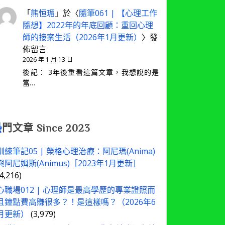
「
熊恒瑂
」於〈
隨筆061 | 【心理工作
隨想】2022年的年底回顧：重回心理
師的接案生活（2026年1月更新）
〉發
佈留言
2026 年 1 月 13 日
後記： 3年後重看這篇文章，我想說的是
當…
熱
門文章 Since 2023
訓練筆記05 | 榮格心理治療：阿尼瑪(Anima)
與阿尼姆斯(Animus)［2023年1月更新］
(4,216)
心職場012 | 心理師是最高學歷的專業證照而
且鐘點費高賺很多？！是這樣嗎？（2026年6
月更新）
(3,979)