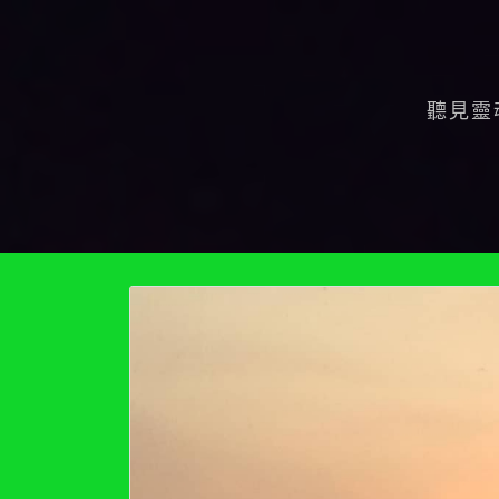
Skip
to
content
聽見靈