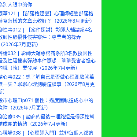
為別人眼中的你
隨筆121 |【部落格經營】心理師經營部落格
時寫怎樣的文章比較好？（2026年8月更新）
聊性事012 | 【案件探討】彰師大輔諮系4名
教師性騷擾性侵害案件：專業者的操弄
（2026年7月更新）
評論032 | 彰師大輔導諮商系所3名教授因性
侵及性騷擾案彈劾事件隨想：聊聊受害者擔心
的職（執）業發展（2026年7月更新）
諮心事022：想了解自己是否做心理測驗就萬
無一失？聊聊心理測驗這檔事（2026年8月更
新）
股市心理Tip071 個性：過度固執造成心中的
魔障（2026年7月更新）
聊治療035 | 諮商的最後一哩路還是得深挖糾
結成團的情緒（2026年7月更新）
心職場038 |【心理師入門】並非每個人都適