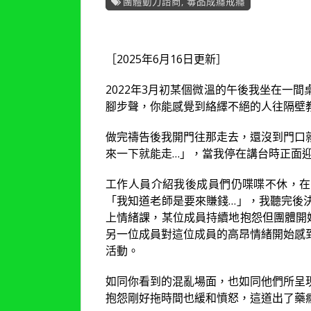
團體動力諮商
,
毒品成癮戒癮
［2025年6月16日更新］
2022年3月初某個微溫的午後我坐在一
腳步聲，你能感覺到絡繹不絕的人往隔壁
做完禱告後我開門往那走去，還沒到門口
來一下就能走…」，當我停在講台時正面
工作人員介紹我後成員們仍喋喋不休，在
「我知道老師是要來賺錢…」，我聽完後
上情緒課，某位成員持續地抱怨但團體開
另一位成員對這位成員的高昂情緒開始感
活動。
如同你看到的混亂場面，也如同他們所呈
抱怨剛好拖時間也緩和憤怒，這道出了藥