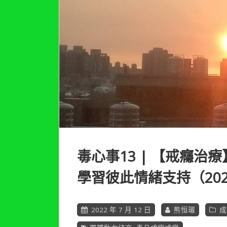
毒心事13 | 【戒癮治
學習彼此情緒支持（20
2022 年 7 月 12 日
熊恒瑂
成