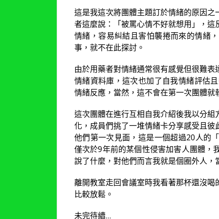
這是我這次將團體主題訂於情緒的原因之
者這麼說：「被罵心情不好就想用」，這
情緒，容易糾結且害怕襲捲而來的情緒，
事，就不在此探討。
由於用藥者對情緒通常很有感覺但很難表
情緒資料庫，這次也加了自我情緒評估且
情緒反應，當然，這不會在第一次團體就
這次團體在進行互相自我介紹後我以分組
化，成員們挑了一堆情緒卡分享感受且彼
他們第一次見面，這是一個超過20人的
僅次於9年前的某個性侵害加害人團體，
說了什麼，對他們而言我就是個圈外人，
離開教室走回會議室時我看著那杯還沒喝
比較放鬆。
未完待續…