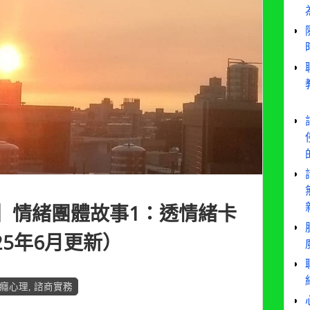
療】情緒團體故事1：透情緒卡
25年6月更新）
癮心理
,
諮商實務