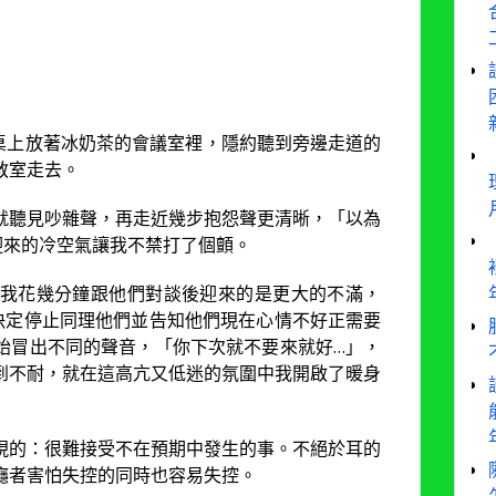
間桌上放著冰奶茶的會議室裡，隱約聽到旁邊走道的
教室走去。
就聽見吵雜聲，再走近幾步抱怨聲更清晰，「以為
迎來的冷空氣讓我不禁打了個顫。
我花幾分鐘跟他們對談後迎來的是更大的不滿，
決定停止同理他們並告知他們現在心情不好正需要
始冒出不同的聲音，「你下次就不要來就好…」，
到不耐，就在這高亢又低迷的氛圍中我開啟了暖身
現的：很難接受不在預期中發生的事。不絕於耳的
癮者害怕失控的同時也容易失控。