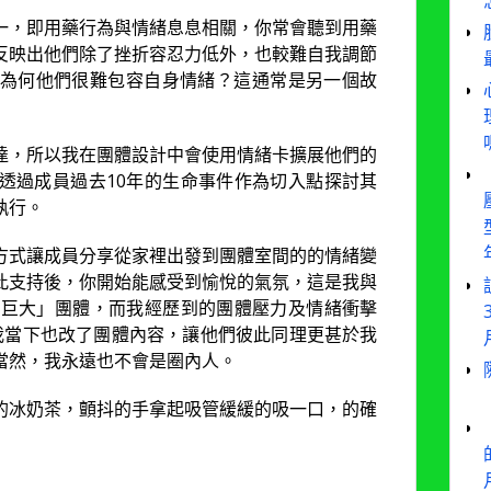
一，即用藥行為與情緒息息相關，你常會聽到用藥
反映出他們除了挫折容忍力低外，也較難自我調節
為何他們很難包容自身情緒？這通常是另一個故
達，所以我在團體設計中會使用情緒卡擴展他們的
透過成員過去10年的生命事件作為切入點探討其
執行。
方式讓成員分享從家裡出發到團體室間的的情緒變
此支持後，你開始能感受到愉悅的氣氛，這是我與
「巨大」團體，而我經歷到的團體壓力及情緒衝擊
我當下也改了團體內容，讓他們彼此同理更甚於我
當然，我永遠也不會是圈內人。
的冰奶茶，顫抖的手拿起吸管緩緩的吸一口，的確