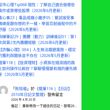
股市心理Tip068 個性：了解自己適合做哪些
操作或買哪些股票（2026年6月更新）
毒心事23 | 毒品戒癮小撇步05：嘗試接受事
情總是跟你想的不一樣，學習忍耐過程中的不
舒服（2026年6月更新）
訓練筆記29 | 團體（動力）訓練後記01：第1
次與第2次內團體經驗（2026年6月更新）
【詐騙心理】004 | 人生無法趨避風險，穩定
的獲利與關係並不存在（2026年5月更新）
隨筆118 |【投資理財】小資族在錢滾錢的路
上如何操作比較好？聊聊慢慢變有錢的優先順
序（2026年5月更新）
「
熊恒瑂
」於〈
隨筆116 |【日記】
2010年日記文整理
〉發佈留言
2026 年 4 月 20 日
後記： 重新修改一下過往的日記，發現20…