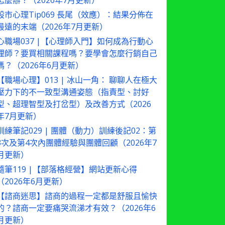
怎麼辦？（2026年7月更新）
股市心理Tip069 長尾（效應）：結果分佈在
最遠的末端（2026年7月更新）
心職場037 |【心理師入門】如何成為行動心
理師？要買相關課程嗎？要學會怎麼行銷自己
嗎？（2026年6月更新）
【職場心理】013 | 冰山一角： 聊聊人在極大
壓力下的不一致型溝通姿態（指責型、討好
型、超理智型及打岔型）及改善方式（2026
年7月更新）
訓練筆記029 | 團體（動力）訓練後記02：第
3次及第4次內團體經驗與團體回顧（2026年7
月更新）
隨筆119 |【部落格經營】網站更新心得
（2026年6月更新）
【諮商迷思】諮商的過程一定都是舒服且愉快
的？諮商一定要痛哭流涕才有效？（2026年6
月更新）