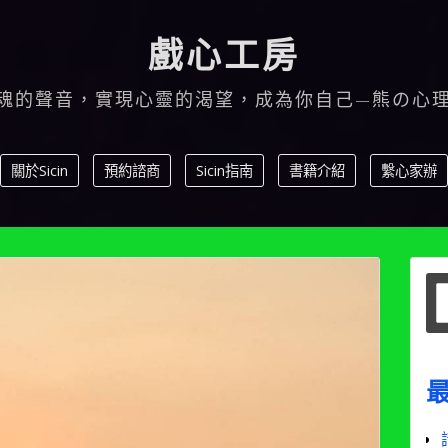
戲心工房
魂的聲音，實現心靈的渴望，成為你自己—熊の心
關於Sicin
預約諮商
Sicin指南
書籍介紹
繫心家辦
S
f