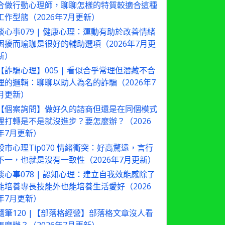
合做行動心理師，聊聊怎樣的特質較適合這種
工作型態（2026年7月更新）
談心事079 | 健康心理：運動有助於改善情緒
困擾而瑜珈是很好的輔助選項（2026年7月更
新）
【詐騙心理】005 | 看似合乎常理但潛藏不合
理的邏輯：聊聊以助人為名的詐騙（2026年7
月更新）
【個案詢問】做好久的諮商但還是在同個模式
裡打轉是不是就沒進步？要怎麼辦？（2026
年7月更新）
股市心理Tip070 情緒衝突：好高騖遠，言行
不一，也就是沒有一致性（2026年7月更新）
談心事078 | 認知心理：建立自我效能感除了
能培養專長技能外也能培養生活愛好（2026
年7月更新）
隨筆120 |【部落格經營】部落格文章沒人看