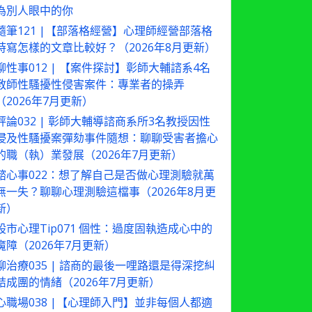
為別人眼中的你
隨筆121 |【部落格經營】心理師經營部落格
時寫怎樣的文章比較好？（2026年8月更新）
聊性事012 | 【案件探討】彰師大輔諮系4名
教師性騷擾性侵害案件：專業者的操弄
（2026年7月更新）
評論032 | 彰師大輔導諮商系所3名教授因性
侵及性騷擾案彈劾事件隨想：聊聊受害者擔心
的職（執）業發展（2026年7月更新）
諮心事022：想了解自己是否做心理測驗就萬
無一失？聊聊心理測驗這檔事（2026年8月更
新）
股市心理Tip071 個性：過度固執造成心中的
魔障（2026年7月更新）
聊治療035 | 諮商的最後一哩路還是得深挖糾
結成團的情緒（2026年7月更新）
心職場038 |【心理師入門】並非每個人都適