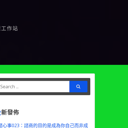
理工作站
earch
or:
最
新發佈
諮心事023：諮商的目的是成為你自己而非成