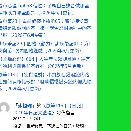
股市心理Tip068 個性：了解自己適合做哪些
操作或買哪些股票（2026年6月更新）
毒心事23 | 毒品戒癮小撇步05：嘗試接受事
情總是跟你想的不一樣，學習忍耐過程中的不
舒服（2026年6月更新）
訓練筆記29 | 團體（動力）訓練後記01：第1
次與第2次內團體經驗（2026年6月更新）
【詐騙心理】004 | 人生無法趨避風險，穩定
的獲利與關係並不存在（2026年5月更新）
隨筆118 |【投資理財】小資族在錢滾錢的路
上如何操作比較好？聊聊慢慢變有錢的優先順
序（2026年5月更新）
「
熊恒瑂
」於〈
隨筆116 |【日記】
2010年日記文整理
〉發佈留言
2026 年 4 月 20 日
後記： 重新修改一下過往的日記，發現20…