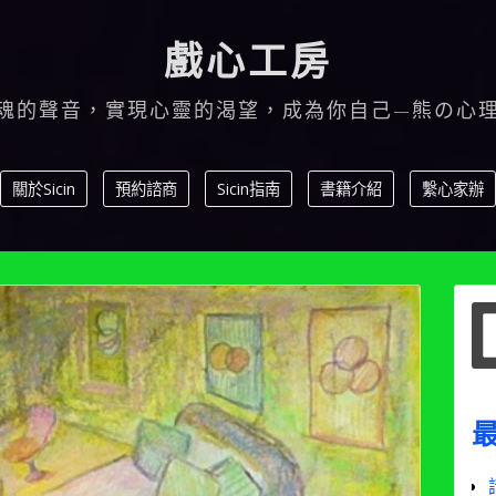
戲心工房
魂的聲音，實現心靈的渴望，成為你自己—熊の心
關於Sicin
預約諮商
Sicin指南
書籍介紹
繫心家辦
S
f