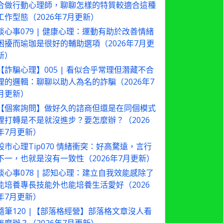
合做行動心理師，聊聊怎樣的特質較適合這種
工作型態（2026年7月更新）
談心事079 | 健康心理：運動有助於改善情緒
困擾而瑜珈是很好的輔助選項（2026年7月更
新）
【詐騙心理】005 | 看似合乎常理但潛藏不合
理的邏輯：聊聊以助人為名的詐騙（2026年7
月更新）
【個案詢問】做好久的諮商但還是在同個模式
裡打轉是不是就沒進步？要怎麼辦？（2026
年7月更新）
股市心理Tip070 情緒衝突：好高騖遠，言行
不一，也就是沒有一致性（2026年7月更新）
談心事078 | 認知心理：建立自我效能感除了
能培養專長技能外也能培養生活愛好（2026
年7月更新）
隨筆120 |【部落格經營】部落格文章沒人看