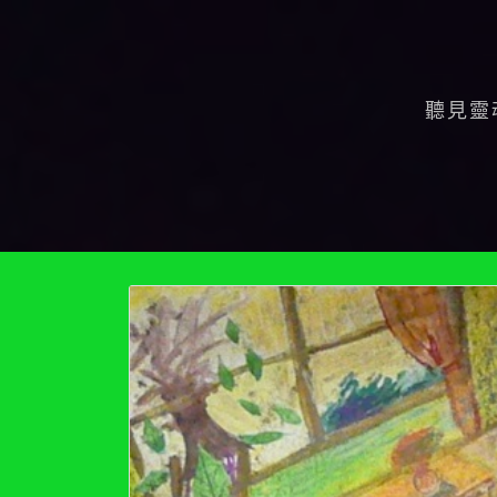
Skip
to
content
聽見靈