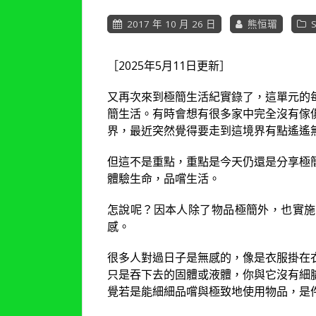
2017 年 10 月 26 日
熊恒瑂
［2025年5月11日更新］
又再次來到極簡生活紀實錄了，這單元的
簡生活。有時會想有很多家中完全沒有傢
界，最近突然覺得要走到這境界有點遙遙
但這不是重點，重點是今天仍還是分享極
體驗生命，品嚐生活。
怎說呢？因本人除了物品極簡外，也實施
感。
很多人對過日子是無感的，像是衣服掛在
只是吞下去的固體或液體，你與它沒有細
覺若是能細細品嚐與極致地使用物品，是