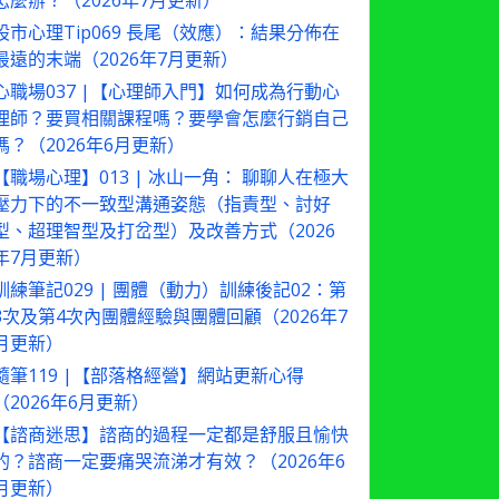
怎麼辦？（2026年7月更新）
股市心理Tip069 長尾（效應）：結果分佈在
最遠的末端（2026年7月更新）
心職場037 |【心理師入門】如何成為行動心
理師？要買相關課程嗎？要學會怎麼行銷自己
嗎？（2026年6月更新）
【職場心理】013 | 冰山一角： 聊聊人在極大
壓力下的不一致型溝通姿態（指責型、討好
型、超理智型及打岔型）及改善方式（2026
年7月更新）
訓練筆記029 | 團體（動力）訓練後記02：第
3次及第4次內團體經驗與團體回顧（2026年7
月更新）
隨筆119 |【部落格經營】網站更新心得
（2026年6月更新）
【諮商迷思】諮商的過程一定都是舒服且愉快
的？諮商一定要痛哭流涕才有效？（2026年6
月更新）