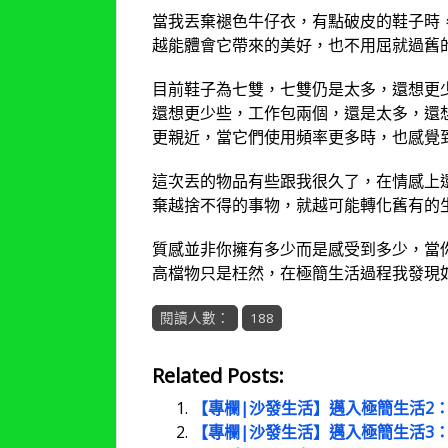
當我丟棄褪色牛仔衣，有點破皮的鞋子時
越能體會它帶來的美好，也不用屈就過舊
目前鞋子為七雙，七雙仍是太多，還想更
還想更少些，工作包兩個，還是太多，還
更親近，當它們使用頻率更多時，也感覺
這次丟的物品有些跟我很久了，在情感上
棄越捨不得的事物，就越可能轉化舊有的
質感並非你擁有多少而是感受到多少，當
高檔物只是枉然，在極簡生活過程我發現
閱讀人數：
188
Related Posts:
【專欄|沙發生活】邁入極簡生活2：在
【專欄|沙發生活】邁入極簡生活3