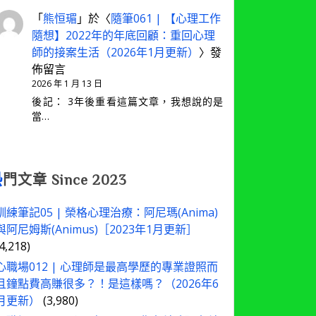
「
熊恒瑂
」於〈
隨筆061 | 【心理工作
隨想】2022年的年底回顧：重回心理
師的接案生活（2026年1月更新）
〉發
佈留言
2026 年 1 月 13 日
後記： 3年後重看這篇文章，我想說的是
當…
熱
門文章 Since 2023
訓練筆記05 | 榮格心理治療：阿尼瑪(Anima)
與阿尼姆斯(Animus)［2023年1月更新］
(4,218)
心職場012 | 心理師是最高學歷的專業證照而
且鐘點費高賺很多？！是這樣嗎？（2026年6
月更新）
(3,980)