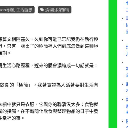
Sicin專欄
,
生活隨想
清理囤積雜物
每篇文相隔甚久，久到你可能已忘記我仍在執行極
俱，只有一張桌子的極簡神人們到底怎做到這種境
無期。
簡生活心路歷程，近來的體會濃縮成一句話就是：
飲食的「極簡」，我著實認為人活著要對生活有
衣櫥中就只是衣服，它與你的聯繫沒太多；食物就
膩的接觸。在不斷簡化飲食與整理物品的日子中發
件幸福的事。