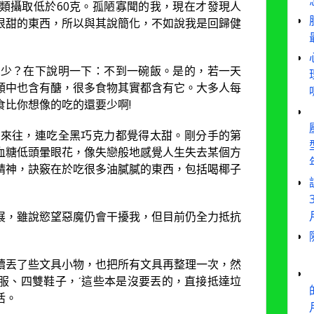
類攝取低於60克。孤陋寡聞的我，現在才發現人
很甜的東西，所以與其說簡化，不如說我是回歸健
多少？在下說明一下：不到一碗飯。是的，若一天
類中也含有醣，很多食物其實都含有它。大多人每
比你想像的吃的還要少啊!
絕來往，連吃全黑巧克力都覺得太甜。剛分手的第
血糖低頭暈眼花，像失戀般地感覺人生失去某個方
精神，訣竅在於吃很多油膩膩的東西，包括喝椰子
展，雖說慾望惡魔仍會干擾我，但目前仍全力抵抗
續丟了些文具小物，也把所有文具再整理一次，然
服、四雙鞋子，ˊ這些本是沒要丟的，直接抵達垃
活。