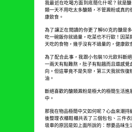
我最近在吃喝方面到底簡化什呢？就是醣
類一天不用吃太多醣類，不管澱粉或真的
康飲食。
為了讓正在閱讀的你更了解60克的醣是
吃一碗飯你就過量，吃菜也不行歐！因菜
天吃的食物，幾乎沒有不過量的，健康飲食
為了配合此事，我跟小包裝10元飲料斷
一兩天有點難熬，肚子有點餓而且還感覺
向。但這畢竟不是失戀，第三天我就恢復
油。
斷絕喜歡的醣類澱粉是極大的極簡生活進
中。
那我在物品極簡中又如何呢？心血來潮持
後整理衣櫃鞋櫃共丟了三個包包、三件衣
圾車的原因是如上面所說的：想要品味生