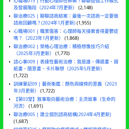
心職場015 | 行動心理師在幹嘛？聊聊這個工作模式
及發展階段（2024年7月更新）
(2,148)
聊治療025 | 聊聊諮商結案：最後一次諮商一定要做
諮商回顧嗎？(2024年1月更新)
(1,955)
心職場001 | 職業傷害：心理師每天接案會得憂鬱症
嗎？（2023年1月更新）
(1,868)
聊治療002 | 榮格心理治療：積極想像技巧介紹
（2025年3月更新）
(1,770)
諮心事009 | 表達性藝術治療：我是誰、傳遞畫、摺
紙畫、隨意畫、卡片聯想（2025年5月更新）
(1,722)
訓練筆記09 | 藝術衡鑑：顏色與線條的意義（2023
年3月更新）
(1,722)
【第03堂】敘事取向藝術治療：主流故事（生命的
河流）
(1,691)
聊治療005 | 建立個別諮商結構(2024年4月更新)
(1,687)