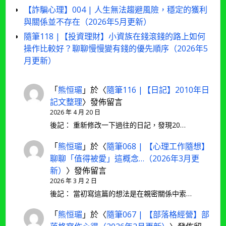
【詐騙心理】004 | 人生無法趨避風險，穩定的獲利
與關係並不存在（2026年5月更新）
隨筆118 |【投資理財】小資族在錢滾錢的路上如何
操作比較好？聊聊慢慢變有錢的優先順序（2026年5
月更新）
「
熊恒瑂
」於〈
隨筆116 |【日記】2010年日
記文整理
〉發佈留言
2026 年 4 月 20 日
後記： 重新修改一下過往的日記，發現20…
「
熊恒瑂
」於〈
隨筆068 | 【心理工作隨想】
聊聊「值得被愛」這概念…（2026年3月更
新）
〉發佈留言
2026 年 3 月 2 日
後記： 當初寫這篇的想法是在親密關係中索…
「
熊恒瑂
」於〈
隨筆067 | 【部落格經營】部