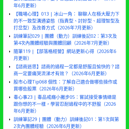
年6月更新）
【職場心理】013 | 冰山一角： 聊聊人在極大壓力下
的不一致型溝通姿態（指責型、討好型、超理智型及
打岔型）及改善方式（2026年7月更新）
訓練筆記029 | 團體（動力）訓練後記02：第3次及
第4次內團體經驗與團體回顧（2026年7月更新）
隨筆119 |【部落格經營】網站更新心得（2026年6
月更新）
【諮商迷思】諮商的過程一定都是舒服且愉快的？諮
商一定要痛哭流涕才有效？（2026年6月更新）
股市心理Tip068 個性：了解自己適合做哪些操作或
買哪些股票（2026年6月更新）
毒心事23 | 毒品戒癮小撇步05：嘗試接受事情總是
跟你想的不一樣，學習忍耐過程中的不舒服（2026
年6月更新）
訓練筆記29 | 團體（動力）訓練後記01：第1次與第
2次內團體經驗（2026年6月更新）