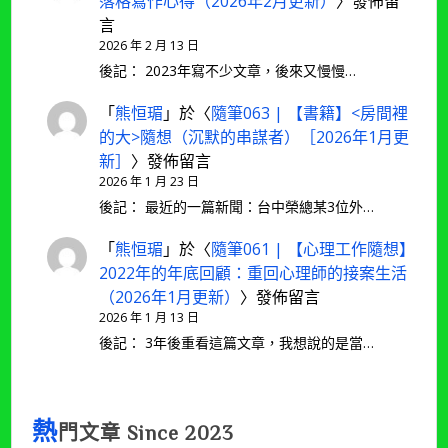
落格寫作心得（2026年2月更新）
〉發佈留
言
2026 年 2 月 13 日
後記： 2023年寫不少文章，後來又慢慢…
「
熊恒瑂
」於〈
隨筆063 | 【書籍】<房間裡
的大>隨想（沉默的串謀者）［2026年1月更
新］
〉發佈留言
2026 年 1 月 23 日
後記： 最近的一篇新聞：台中榮總某3位外…
「
熊恒瑂
」於〈
隨筆061 | 【心理工作隨想】
2022年的年底回顧：重回心理師的接案生活
（2026年1月更新）
〉發佈留言
2026 年 1 月 13 日
後記： 3年後重看這篇文章，我想說的是當…
熱
門文章 Since 2023