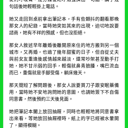
句話後她輕輕掛上電話。
她又走回到桌前拿出筆記本，手有些顫抖的翻看那晚
那女人的紀錄，當時她突如其來的出現，迫切地說要
諮商，她有不祥的預感，但也沒拒絕。
那女人敘述早年離婚後離開原來住的地方搬到另一個
城市，又再婚，也過了幾年甜蜜的日子，但自從丈夫
與前女友重逢後感情越來越淡，還常吵架甚至動手打
她，她不甘示弱的回手，輕傷就鼻青臉腫，嘴巴流血
而已，重傷就是手腳受傷，躺床幾天。
那天簡短了解問題後，那女人說要買刀子跟安眠藥備
用，當時她不安地詢問她的意圖，也請她簽下不自傷
同意書，然後預約三天後見面。
她把筆記本闔上放回抽屜，同時也輕輕地將同意書拿
出來看，等她放回抽屜裡時，紙上的字已經被水暈開
了，顯得模糊。