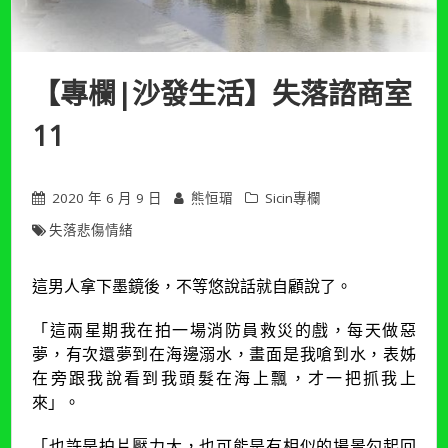
【專欄|沙發生活】失落諮商室
11
2020 年 6 月 9 日
熊恒瑂
Sicin專欄
失落悲傷情緒
這男人拿下墨鏡後，不等悠說話就自顧說了。
「這兩星期我在拍一場消防員救災的戲，每天做惡
夢，有次還夢到在海邊溺水，畫面是我嗆到水，表姊
在旁跟我說看到我頭髮在海上飄，才一把抓我上
來」。
「也許是拍片壓力大，也可能是有相似的場景勾起回