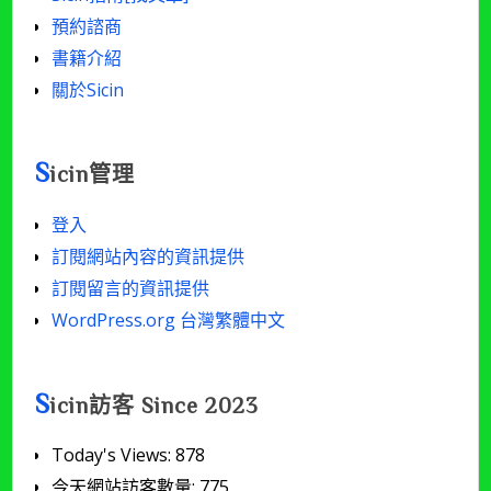
預約諮商
書籍介紹
關於Sicin
S
icin管理
登入
訂閱網站內容的資訊提供
訂閱留言的資訊提供
WordPress.org 台灣繁體中文
S
icin訪客 Since 2023
Today's Views:
878
今天網站訪客數量:
775