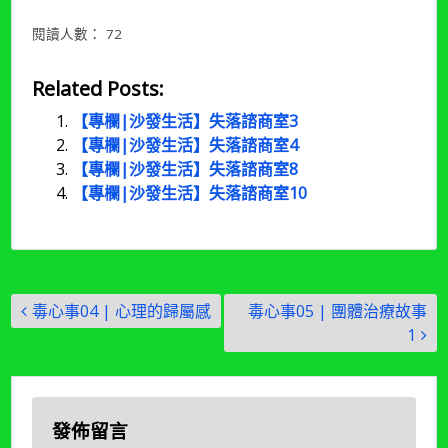
閱讀人數：
72
Related Posts:
【專欄|沙發生活】失落諮商室3
【專欄|沙發生活】失落諮商室4
【專欄|沙發生活】失落諮商室8
【專欄|沙發生活】失落諮商室10
文
毒心事04 | 心理的歸屬感
毒心事05 | 團體治療故事
章
1
導
覽
發佈留言