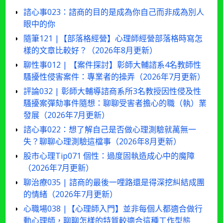
諮心事023：諮商的目的是成為你自己而非成為別人
眼中的你
隨筆121 |【部落格經營】心理師經營部落格時寫怎
樣的文章比較好？（2026年8月更新）
聊性事012 | 【案件探討】彰師大輔諮系4名教師性
騷擾性侵害案件：專業者的操弄（2026年7月更新）
評論032 | 彰師大輔導諮商系所3名教授因性侵及性
騷擾案彈劾事件隨想：聊聊受害者擔心的職（執）業
發展（2026年7月更新）
諮心事022：想了解自己是否做心理測驗就萬無一
失？聊聊心理測驗這檔事（2026年8月更新）
股市心理Tip071 個性：過度固執造成心中的魔障
（2026年7月更新）
聊治療035 | 諮商的最後一哩路還是得深挖糾結成團
的情緒（2026年7月更新）
心職場038 |【心理師入門】並非每個人都適合做行
動心理師，聊聊怎樣的特質較適合這種工作型態