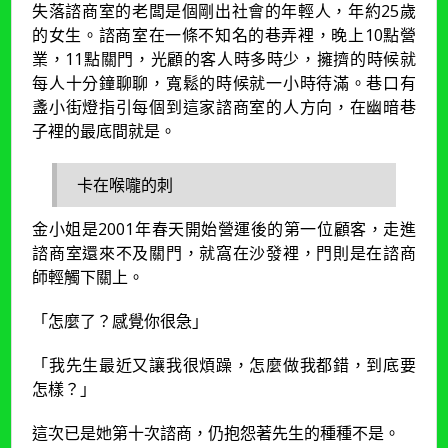
失落諮商室的老闆是個剛出社會的年輕人，年約25歲
的女生。諮商室在一條不知名的巷弄裡，晚上10點營
業，11點關門，光顧的客人時多時少，擁擠的時候就
每人十分鐘聊聊，寬鬆的時候就一小時待滿。巷口有
盞小街燈指引每個到這家諮商室的人方向，在幽暗巷
子裡的最底間就是。
卡在喉嚨的刺
金小姐是2001年春天開始營運後的第一位顧客，走進
諮商室還來不及關門，就窩在沙發裡，門則是在諮商
師輕觸下關上。
「怎麼了？感覺你很急」
「我先生最近又讓我很煩躁，怎麼做我都錯，到底要
怎樣？」
這次已是她第十次諮商，仍抱怨著先生的種種不是。