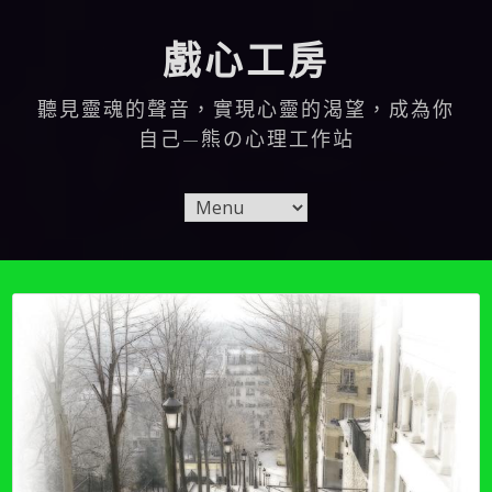
Skip
to
戲心工房
content
聽見靈魂的聲音，實現心靈的渴望，成為你
自己—熊の心理工作站