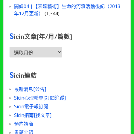
開課04 |【表達藝術】生命的河流活動後記（2013
年12月更新）
(1,344)
S
icin文章[年/月/篇數]
Sicin
文
章
[年/
S
icin連結
月/
篇
最新消息[公告]
數]
Sicin心理粉專[訂閱追蹤]
Sicin電子報訂閱
Sicin指南[找文章]
預約諮商
書籍介紹