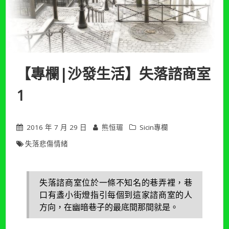
【專欄|沙發生活】失落諮商室
1
2016 年 7 月 29 日
熊恒瑂
Sicin專欄
失落悲傷情緒
失落諮商室位於一條不知名的巷弄裡，巷
口有盞小街燈指引每個到這家諮商室的人
方向，在幽暗巷子的最底間那間就是。