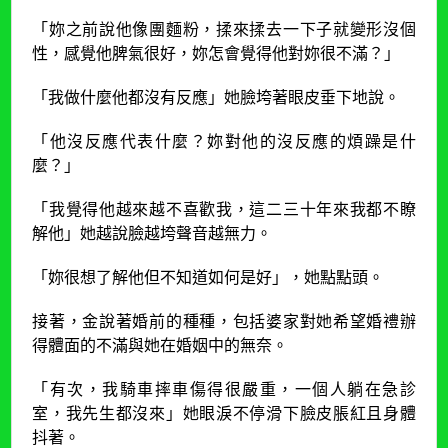
「妳之前說他像團麵粉，揉來揉去一下子就變形沒個
性，感覺他脾氣很好，妳怎會覺得他對妳很不滿？」
「我做什麼他都沒有反應」她臉垮著眼皮垂下地說。
「他沒反應代表什麼？妳對他的沒反應的煩躁是什
麼？」
「我覺得他越來越不喜歡我，這二三十年來我都不瞭
解他」她越說臉越垮聲音越無力。
「妳很想了解他但不知道如何是好」，她點點頭。
接著，金說著婚前的種種，包括婆家對她希望婚禮辦
得體面的不滿與她在婚姻中的無奈。
「有次，我騎車摔車傷得很嚴重，一個人躺在急診
室，我先生都沒來」她眼淚不停滑下臉皮脹紅且身體
抖著。