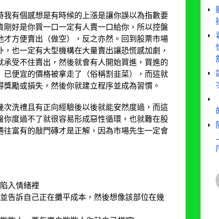
時我有個感想是有時候的上漲是讓你誤以為指數要
貨剛好是你買一口一定有人賣一口給你，所以控盤
他才方便賣出（做空），反之亦然。回到股票市場
外，也一定有大型機構在大量賣出讓恐慌感加劇，
就承受不住賣出，然後就會有人開始買進，買進的
）已便宜的價格被拿走了（俗稱割韭菜），而這就
得獎勵或損失，然後你就建立程序並成為習慣。
幾次洗禮且有正向經驗後以後就能安然度過，而這
盤你度過不了就很容易形成惡性循環，也就難在股
通往富有的敲門磚才是正解，因為市場先生一定會
陷入情緒裡
並告訴自己正在攤平成本，然後想像該部位在幾