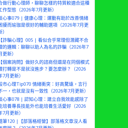
合做行動心理師，聊聊怎樣的特質較適合這種
工作型態（2026年7月更新）
談心事079 | 健康心理：運動有助於改善情緒
困擾而瑜珈是很好的輔助選項（2026年7月更
新）
【詐騙心理】005 | 看似合乎常理但潛藏不合
理的邏輯：聊聊以助人為名的詐騙（2026年7
月更新）
【個案詢問】做好久的諮商但還是在同個模式
裡打轉是不是就沒進步？要怎麼辦？（2026
年7月更新）
股市心理Tip070 情緒衝突：好高騖遠，言行
不一，也就是沒有一致性（2026年7月更新）
談心事078 | 認知心理：建立自我效能感除了
能培養專長技能外也能培養生活愛好（2026
年7月更新）
隨筆120 |【部落格經營】部落格文章沒人看