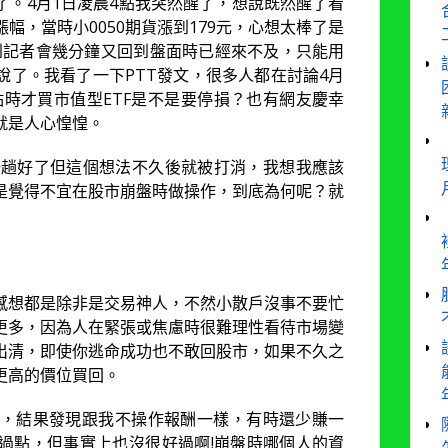
了。4月1日凌晨4點我突然醒了，想說既然醒了看
幅，當時小0050期貨漲到179元，心想太棒了是
轉台到記者會幾分鐘又回到盤面時已經來不及，只能用
說了。我看了一下PTT發文，很多人都在討論4月
0點時才買市值型ETF是不是要停損？也有網友慶幸
就是人心惶惶。
一趟好了但這個想法不久後就被打消，我想我應該
是覺得不宜在股市崩盤時做操作，到底為何呢？就
感想都是除非是交易神人，不然小散戶沒事不要忙
更多，因為人在緊張或焦慮時很難理性看待市場變
出清，即使你逃命成功也不敢回股市，如果不久之
更高的價位買回。
，結果發現跟我不操作報酬一樣，有時還少賺一
過點，但事實上也沒很好過啊!崩盤時哪個人的資