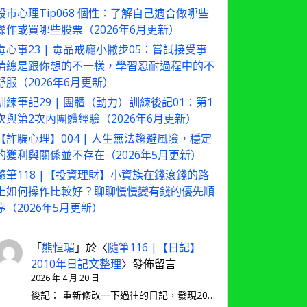
股市心理Tip068 個性：了解自己適合做哪些
操作或買哪些股票（2026年6月更新）
毒心事23 | 毒品戒癮小撇步05：嘗試接受事
情總是跟你想的不一樣，學習忍耐過程中的不
舒服（2026年6月更新）
訓練筆記29 | 團體（動力）訓練後記01：第1
次與第2次內團體經驗（2026年6月更新）
【詐騙心理】004 | 人生無法趨避風險，穩定
的獲利與關係並不存在（2026年5月更新）
隨筆118 |【投資理財】小資族在錢滾錢的路
上如何操作比較好？聊聊慢慢變有錢的優先順
序（2026年5月更新）
「
熊恒瑂
」於〈
隨筆116 |【日記】
2010年日記文整理
〉發佈留言
2026 年 4 月 20 日
後記： 重新修改一下過往的日記，發現20…