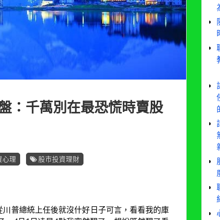
市崩盤：千萬別在最恐慌時賣股
資心理
股市投資理財
自從川普總統上任後就沒什好日子可言，看看我的庫