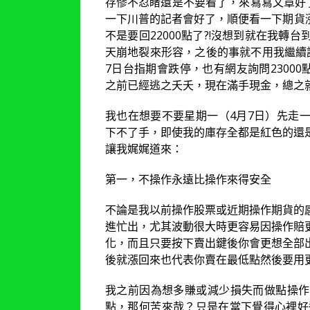
存慘不忍睹還是不要看了，來寫寫文章好
一下川普的記者會好了，順便看一下期貨漲
不是要回22000點了?!沒想到就在我
天崩地裂來形容，之後的事就不用我繼續
7日台指期會跌停，也有網友詢問2300
之前已經逃之夭夭，現在滿手現金，總之
我也在想要不要星期一（4月7日）先走
下不了手，即使我的庫存全都是紅色的還
讓我娓娓道來：
第一，不操作永遠比操作來得安全
不論是我以前操作股票或近期操作期貨的
進忙出，尤其波動很大時更容易因操作賠
化，而且只要按下賣出鍵後你會更想全部
後就漲回來也代表你賣在最低點然後要用
我之前因為想多賺或減少損失而做點操作
點，那何苦來哉？只是在當下覺得心裡好