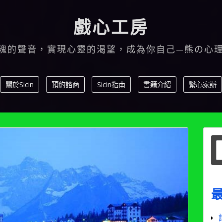
戲心工房
魂的聲音，實現心靈的渴望，成為你自己—熊の心
關於Sicin
預約諮商
Sicin指南
書籍介紹
繫心家辦
S
f