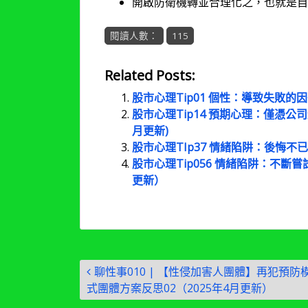
開啟防衛機轉並合理化之，也就是自
閱讀人數：
115
Related Posts:
股市心理Tip01 個性：導致失敗的因
股市心理Tip14 預期心理：僅憑公司
月更新)
股市心理TIp37 情緒陷阱：後悔不已(
股市心理Tip056 情緒陷阱：不斷
更新）
文
聊性事010 | 【性侵加害人團體】再犯預防
章
式團體方案反思02（2025年4月更新）
導