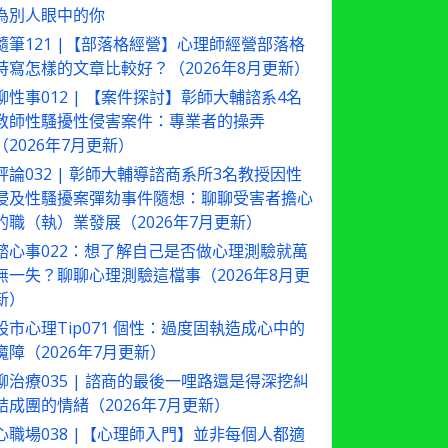
為別人眼中的你
隨筆121 |【部落格經營】心理師經營部落格
時寫怎樣的文章比較好？（2026年8月更新）
聊性事012 | 【案件探討】彰師大輔諮系4名
教師性騷擾性侵害案件：專業者的操弄
（2026年7月更新）
評論032 | 彰師大輔導諮商系所3名教授因性
侵及性騷擾案彈劾事件隨想：聊聊受害者擔心
的職（執）業發展（2026年7月更新）
諮心事022：想了解自己是否做心理測驗就萬
無一失？聊聊心理測驗這檔事（2026年8月更
新）
股市心理Tip071 個性：過度固執造成心中的
魔障（2026年7月更新）
聊治療035 | 諮商的最後一哩路還是得深挖糾
結成團的情緒（2026年7月更新）
心職場038 |【心理師入門】並非每個人都適