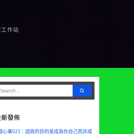
理工作站
earch
or:
最
新發佈
諮心事023：諮商的目的是成為你自己而非成