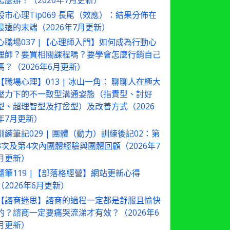
怎麼辦？（2026年7月更新）
股市心理Tip069 長尾（效應）：結果分佈在
最遠的末端（2026年7月更新）
心職場037 |【心理師入門】如何成為行動心
理師？要買相關課程嗎？要學會怎麼行銷自己
嗎？（2026年6月更新）
【職場心理】013 | 冰山一角： 聊聊人在極大
壓力下的不一致型溝通姿態（指責型、討好
型、超理智型及打岔型）及改善方式（2026
年7月更新）
訓練筆記029 | 團體（動力）訓練後記02：第
3次及第4次內團體經驗與團體回顧（2026年7
月更新）
隨筆119 |【部落格經營】網站更新心得
（2026年6月更新）
【諮商迷思】諮商的過程一定都是舒服且愉快
的？諮商一定要痛哭流涕才有效？（2026年6
月更新）