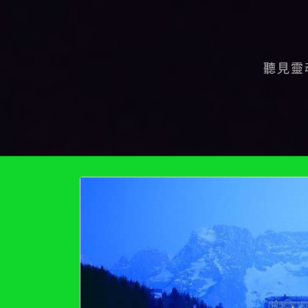
Skip
to
content
聽見靈