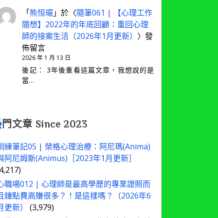
「
熊恒瑂
」於〈
隨筆061 | 【心理工作
隨想】2022年的年底回顧：重回心理
師的接案生活（2026年1月更新）
〉發
佈留言
2026 年 1 月 13 日
後記： 3年後重看這篇文章，我想說的是
當…
熱
門文章 Since 2023
訓練筆記05 | 榮格心理治療：阿尼瑪(Anima)
與阿尼姆斯(Animus)［2023年1月更新］
(4,217)
心職場012 | 心理師是最高學歷的專業證照而
且鐘點費高賺很多？！是這樣嗎？（2026年6
月更新）
(3,979)