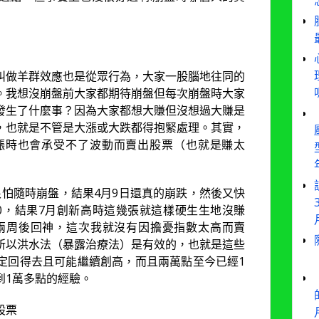
叫做羊群效應也是從眾行為，大家一股腦地往同的
。我想沒崩盤前大家都期待崩盤但每次崩盤時大家
發生了什麼事？因為大家都想大賺但沒想過大賺是
，也就是不管是大漲或大跌都得抱緊處理。其實，
漲時也會承受不了波動而賣出股票（也就是賺太
，很怕隨時崩盤，結果4月9日還真的崩跌，然後又快
0，結果7月創新高時這幾張就這樣硬生生地沒賺
兩周後回神，這次我就沒有因擔憂指數太高而賣
所以洪水法（暴露治療法）是有效的，也就是這些
定回得去且可能繼續創高，而且兩萬點至今已經1
到1萬多點的經驗。
股票