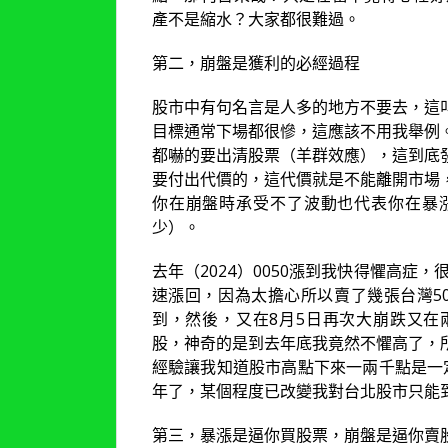
產不是縮水？大家都很難過。
第二，崩盤是獲利的必經過程
股市中有句名言是人多的地方不要去，這
目標通常下場都很慘，這應該不用我舉例
都嚇的要出清股票（羊群效應），這到底
要付出代價的，這代價就是不能離開市場
你在崩盤時承受不了波動也代表你在暴
少）。
去年（2024）0050漲到我快得懼高症
速漲回，因為太擔心所以賣了幾張台灣5
到，然後，又在8月5日再次大崩跌又在
股，神奇的是到去年底我竟然不懼高了，
經驗讓我知道股市高點下來一兩千點是一
年了，某個程度已改變我對台北股市只能
第三，暴漲是逼你買股票，崩盤是逼你賣