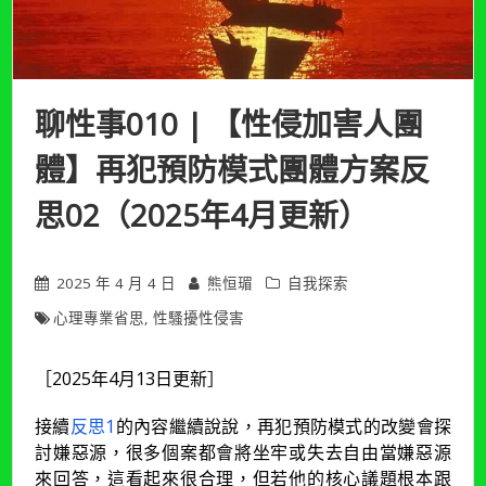
聊性事010 | 【性侵加害人團
體】再犯預防模式團體方案反
思02（2025年4月更新）
2025 年 4 月 4 日
熊恒瑂
自我探索
心理專業省思
,
性騷擾性侵害
［2025年4月13日更新］
接續
反思1
的內容繼續說說，再犯預防模式的改變會探
討嫌惡源，很多個案都會將坐牢或失去自由當嫌惡源
來回答，這看起來很合理，但若他的核心議題根本跟