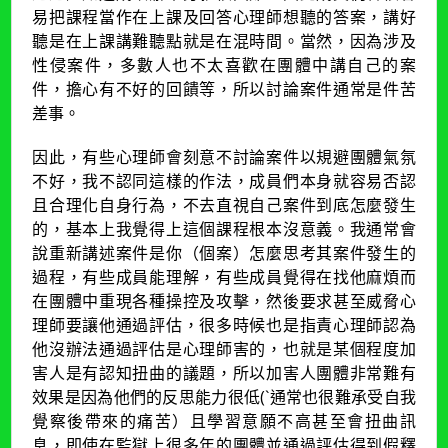
易把課程當作在上課及回答心理師想聽的答案，講好
聽是在上課講難聽點就是在混時間。當然，因為涉及
性侵案件，多數人也不太喜歡在團體中講自己的案
件，擔心有不好的回饋等，所以討論案件通常是件苦
差事。
因此，有些心理師會刻意不討論案件以規避團體氣氛
不好，我不認同這樣的作法，成員們本身就容易否認
且合理化自身行為，不去直視自己案件到底怎麼發生
的，基本上我覺得上這個課程根本沒意義。我通常會
說重新講述案件是你（個案）怎麼思考其案件發生的
過程，有些成員能理解，有些成員覺得在找他麻煩而
在團體中重現各種操控及攻擊，然後要求甚至威脅心
理師要讓他通過評估，很多時候也是指責心理師認為
他沒辦法通過評估是心理師害的，也就是某個程度加
害人是有認知扭曲的議題，所以加害人團體非常難有
效果是因為他們的反思能力很低(`通常也很難承受自我
覺察後帶來的痛苦）且學習意願不高甚至會扭曲訊
息，即使在監獄上很多年的團體並通過評估得到假釋