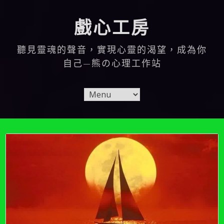
Skip
to
戲心工房
content
聽見靈魂的聲音，實現心靈的渴望，成為你
自己—熊の心理工作站