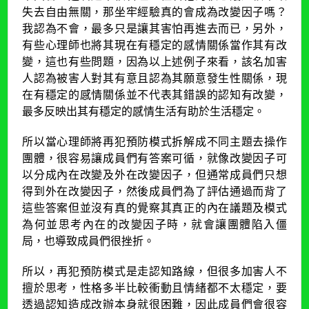
失去自由無關，那坐牢經驗真的會成為改變因子嗎？
我認為不會，最多只是讓其害怕再進去而已，另外，
有些心理師也將其現在有穩定的感情關係當作其有改
變，這也有些問題，因為以上述例子來看，該名加害
人認為被害人對其有意且認為其願意發生性關係，現
在有穩定的感情關係並不代表其錯誤的認知有改變，
最多反映出其有穩定的感情生活有助於生活穩定。
所以當心理師將再犯預防模式拆解成不同主題去操作
團體，很容易讓成員們有答案可循，就像改變因子可
以分成內在改變及外在改變因子，但通常成員們只想
得到外在改變因子，然後成員們為了評估通過而背了
這些答案但並沒有真的覺察其真正的內在議題及模式
為何並思考內在的改變因子時，就會讓團體陷入僵
局，也導致成員們很挫折。
所以，再犯預防模式是走認知路線，但很多加害人不
擅於思考，性格多半比較衝動且情緒都不太穩定，要
透過認知造成改辦本身就很困難，因此成員們會很容