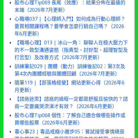
股市心理Tip069 長尾（效應）：結果分佈在最遠的
末端（2026年7月更新）
心職場037 |【心理師入門】如何成為行動心理師？
要買相關課程嗎？要學會怎麼行銷自己嗎？（2026
年6月更新）
【職場心理】013 | 冰山一角： 聊聊人在極大壓力下
的不一致型溝通姿態（指責型、討好型、超理智型及
打岔型）及改善方式（2026年7月更新）
訓練筆記029 | 團體（動力）訓練後記02：第3次及
第4次內團體經驗與團體回顧（2026年7月更新）
隨筆119 |【部落格經營】網站更新心得（2026年6
月更新）
【諮商迷思】諮商的過程一定都是舒服且愉快的？諮
商一定要痛哭流涕才有效？（2026年6月更新）
股市心理Tip068 個性：了解自己適合做哪些操作或
買哪些股票（2026年6月更新）
毒心事23 | 毒品戒癮小撇步05：嘗試接受事情總是