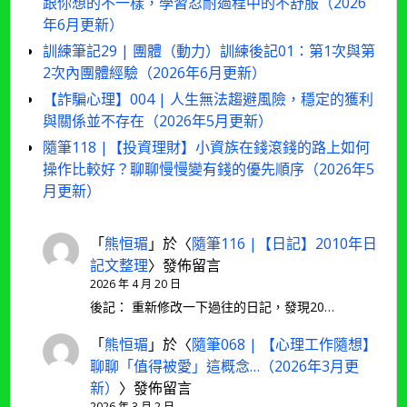
跟你想的不一樣，學習忍耐過程中的不舒服（2026
年6月更新）
訓練筆記29 | 團體（動力）訓練後記01：第1次與第
2次內團體經驗（2026年6月更新）
【詐騙心理】004 | 人生無法趨避風險，穩定的獲利
與關係並不存在（2026年5月更新）
隨筆118 |【投資理財】小資族在錢滾錢的路上如何
操作比較好？聊聊慢慢變有錢的優先順序（2026年5
月更新）
「
熊恒瑂
」於〈
隨筆116 |【日記】2010年日
記文整理
〉發佈留言
2026 年 4 月 20 日
後記： 重新修改一下過往的日記，發現20…
「
熊恒瑂
」於〈
隨筆068 | 【心理工作隨想】
聊聊「值得被愛」這概念…（2026年3月更
新）
〉發佈留言
2026 年 3 月 2 日