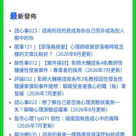
最
新發佈
諮心事023：諮商的目的是成為你自己而非成為別人
眼中的你
隨筆121 |【部落格經營】心理師經營部落格時寫怎
樣的文章比較好？（2026年8月更新）
聊性事012 | 【案件探討】彰師大輔諮系4名教師性
騷擾性侵害案件：專業者的操弄（2026年7月更新）
評論032 | 彰師大輔導諮商系所3名教授因性侵及性
騷擾案彈劾事件隨想：聊聊受害者擔心的職（執）業
發展（2026年7月更新）
諮心事022：想了解自己是否做心理測驗就萬無一
失？聊聊心理測驗這檔事（2026年8月更新）
股市心理Tip071 個性：過度固執造成心中的魔障
（2026年7月更新）
聊治療035 | 諮商的最後一哩路還是得深挖糾結成團