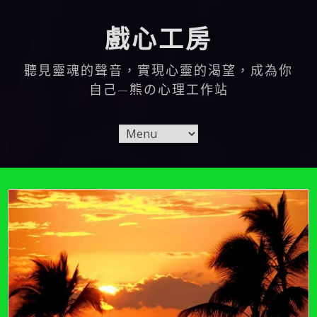
Skip
to
戲心工房
content
聽見靈魂的聲音，實現心靈的渴望，成為你
自己—熊の心理工作站