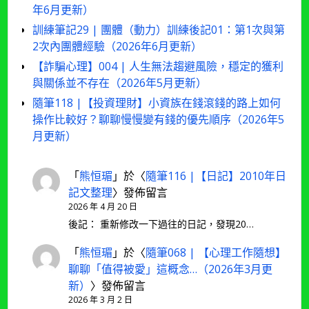
年6月更新）
訓練筆記29 | 團體（動力）訓練後記01：第1次與第
2次內團體經驗（2026年6月更新）
【詐騙心理】004 | 人生無法趨避風險，穩定的獲利
與關係並不存在（2026年5月更新）
隨筆118 |【投資理財】小資族在錢滾錢的路上如何
操作比較好？聊聊慢慢變有錢的優先順序（2026年5
月更新）
「
熊恒瑂
」於〈
隨筆116 |【日記】2010年日
記文整理
〉發佈留言
2026 年 4 月 20 日
後記： 重新修改一下過往的日記，發現20…
「
熊恒瑂
」於〈
隨筆068 | 【心理工作隨想】
聊聊「值得被愛」這概念…（2026年3月更
新）
〉發佈留言
2026 年 3 月 2 日