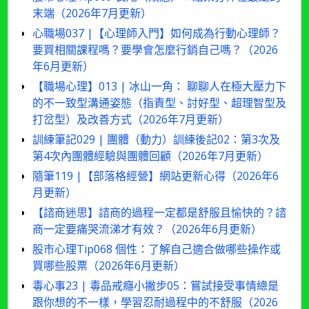
末端（2026年7月更新）
心職場037 |【心理師入門】如何成為行動心理師？
要買相關課程嗎？要學會怎麼行銷自己嗎？（2026
年6月更新）
【職場心理】013 | 冰山一角： 聊聊人在極大壓力下
的不一致型溝通姿態（指責型、討好型、超理智型及
打岔型）及改善方式（2026年7月更新）
訓練筆記029 | 團體（動力）訓練後記02：第3次及
第4次內團體經驗與團體回顧（2026年7月更新）
隨筆119 |【部落格經營】網站更新心得（2026年6
月更新）
【諮商迷思】諮商的過程一定都是舒服且愉快的？諮
商一定要痛哭流涕才有效？（2026年6月更新）
股市心理Tip068 個性：了解自己適合做哪些操作或
買哪些股票（2026年6月更新）
毒心事23 | 毒品戒癮小撇步05：嘗試接受事情總是
跟你想的不一樣，學習忍耐過程中的不舒服（2026