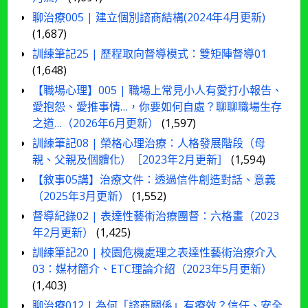
聊治療005 | 建立個別諮商結構(2024年4月更新)
(1,687)
訓練筆記25 | 歷程取向督導模式：雙矩陣督導01
(1,648)
【職場心理】005 | 職場上常見小人有愛打小報告、
愛抱怨、愛推事情…，你要如何自處？聊聊職場生存
之道…（2026年6月更新）
(1,597)
訓練筆記08 | 榮格心理治療：人格發展階段（母
親、父親及個體化）［2023年2月更新］
(1,594)
【敘事05講】治療文件：透過信件創造對話、意義
（2025年3月更新）
(1,552)
督導紀錄02 | 表達性藝術治療團督：六格畫（2023
年2月更新）
(1,425)
訓練筆記20 | 校園危機處理之表達性藝術治療介入
03：媒材簡介、ETC理論介紹（2023年5月更新）
(1,403)
聊治療012 | 為何「諮商關係」有療效？信任、安全